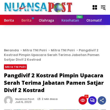
L
a
n
g
Berita
Berita
Olahraga
Kesehatan
Otomatif
s
u
n
g
k
e
Beranda
Mitra TNI Polri
Mitra TNI Polri
Pangdivif 2
k
Kostrad Pimpin Upacara Serah Terima Jabatan Pamen
o
Satjar Divif 2 Kostrad
n
Mitra TNI Polri
t
Pangdivif 2 Kostrad Pimpin Upacara
e
n
Serah Terima Jabatan Pamen Satjar
Divif 2 Kostrad
10
Nuansa Post
2 Min Baca
Juli 6, 2023