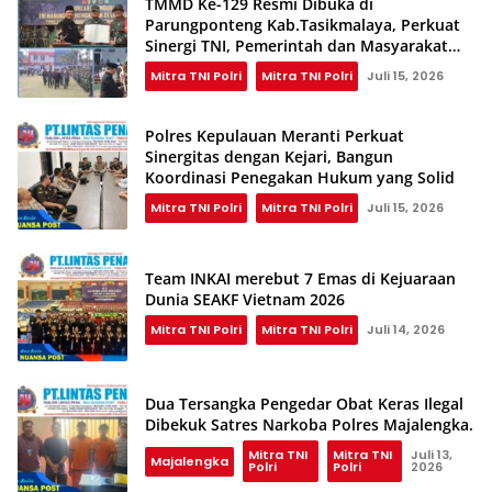
TMMD Ke-129 Resmi Dibuka di
Parungponteng Kab.Tasikmalaya, Perkuat
Sinergi TNI, Pemerintah dan Masyarakat
Bangun Desa
Mitra TNI Polri
Mitra TNI Polri
Juli 15, 2026
Polres Kepulauan Meranti Perkuat
Sinergitas dengan Kejari, Bangun
Koordinasi Penegakan Hukum yang Solid
Mitra TNI Polri
Mitra TNI Polri
Juli 15, 2026
Team INKAI merebut 7 Emas di Kejuaraan
Dunia SEAKF Vietnam 2026
Mitra TNI Polri
Mitra TNI Polri
Juli 14, 2026
Dua Tersangka Pengedar Obat Keras Ilegal
Dibekuk Satres Narkoba Polres Majalengka.
Mitra TNI
Mitra TNI
Juli 13,
Majalengka
Polri
Polri
2026