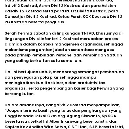
Turut hadir dalam acara tersebut Kasdivif 2 Kostrad,
Irdivif 2 Kostrad, Asren Divif 2 Kostrad dan para Asisten
Kasdivif 2 Kostrad serta para Irut It Divif 2 Kostrad, para
Dansatjar Divif 2 Kostrad, Ketua Persit KCK Koorcab Divif 2
PG Kostrad beserta pengurus.
Serah Terima Jabatan di lingkungan TNI AD, khususnya di
lingkungan Divisi Infanteri 2 Kostrad merupakan proses
alamiah dalam konteks manajemen organisasi, sehingga
mekanisme pergantian jabatan senantiasa mengacu
pada prinsip Pembinaan Personel dan Pembinaan Satuan
yang saling berkaitan satu sama lain.
Hal ini bertujuan untuk, mendorong semangat pembaruan
dan penyegaran pola pikir sehingga mampu
meningkatkan kualitas kinerja dan produktivitas
organisasi, serta pengembangan karier bagi Perwira yang
bersangkutan.
Dalam amanatnya, Pangdivif 2 Kostrad menyampaikan,
“Ucapan terima kasih yang tulus dan penghargaan yang
tinggi kepada Letkol Ckm drg. Agung Siswanto, Sp.KGA.
beserta istri, Letkol Inf Alber Inkiriwang beserta istri, dan
Kapten Kav Andika Wira Setya, S.S.T.Han., S.I.P. beserta istri,