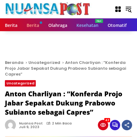
L
a
n
g
Berita
Berita
Olahraga
Kesehatan
Otomatif
s
u
n
g
k
e
Beranda
Uncategorized
Anton Charliyan : “Konferda
k
Projo Jabar Sepakat Dukung Prabowo Subianto sebagai
o
Capres”
n
Uncategorized
t
Anton Charliyan : “Konferda Projo
e
n
Jabar Sepakat Dukung Prabowo
Subianto sebagai Capres”
42
Nuansa Post
2 Min Baca
Juli 9, 2023