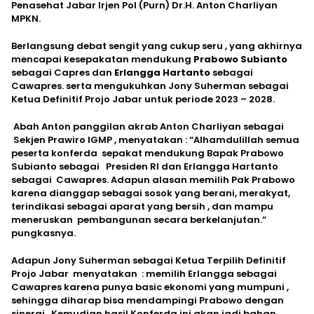
Penasehat Jabar Irjen Pol (Purn) Dr.H. Anton Charliyan
MPKN.
Berlangsung debat sengit yang cukup seru , yang akhirnya
mencapai kesepakatan mendukung
Prabowo Subianto
sebagai Capres dan
Erlangga Hartanto
sebagai
Cawapres. serta mengukuhkan Jony Suherman sebagai
Ketua Definitif Projo Jabar untuk periode 2023 – 2028.
Abah Anton panggilan akrab Anton Charliyan sebagai
Sekjen Prawiro IGMP , menyatakan : “Alhamdulillah semua
peserta konferda sepakat mendukung Bapak Prabowo
Subianto sebagai Presiden RI dan Erlangga Hartanto
sebagai Cawapres. Adapun alasan memilih Pak Prabowo
karena dianggap sebagai sosok yang berani, merakyat,
terindikasi sebagai aparat yang bersih , dan mampu
meneruskan pembangunan secara berkelanjutan.”
pungkasnya.
Adapun Jony Suherman sebagai Ketua Terpilih Definitif
Projo Jabar menyatakan : memilih Erlangga sebagai
Cawapres karena punya basic ekonomi yang mumpuni ,
sehingga diharap bisa mendampingi Prabowo dengan
sinergi. Kemudian hasil Konferda ini akan jadi bahan