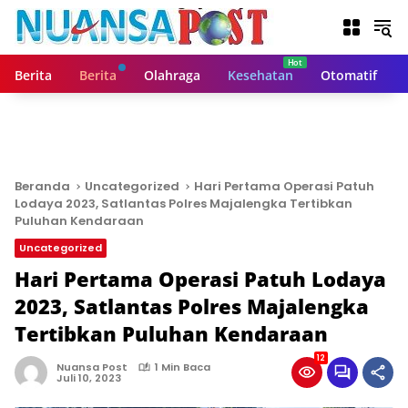
L
a
n
g
Berita
Berita
Olahraga
Kesehatan
Otomatif
s
u
n
g
k
e
Beranda
Uncategorized
Hari Pertama Operasi Patuh
k
Lodaya 2023, Satlantas Polres Majalengka Tertibkan
o
Puluhan Kendaraan
n
Uncategorized
t
Hari Pertama Operasi Patuh Lodaya
e
n
2023, Satlantas Polres Majalengka
Tertibkan Puluhan Kendaraan
12
Nuansa Post
1 Min Baca
Juli 10, 2023