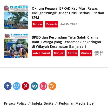
Oknum Pegawai BPKAD Kab.Musi Rawas
Diduga “Pungli” #Saat Urus Berkas SPP dan
SPM
Berita
Daerah
Juli 15, 2026
BPBD dan Perumdam Tirta Galuh Ciamis
Bantu Warga yang Terdampak Kekeringan
di Wilayah Kecamatan Banjarsari
Juli 13,
Advertorial
Banjar
Berita
Ciamis
2026
Privacy Policy
Indeks Berita
Pedoman Media Siber