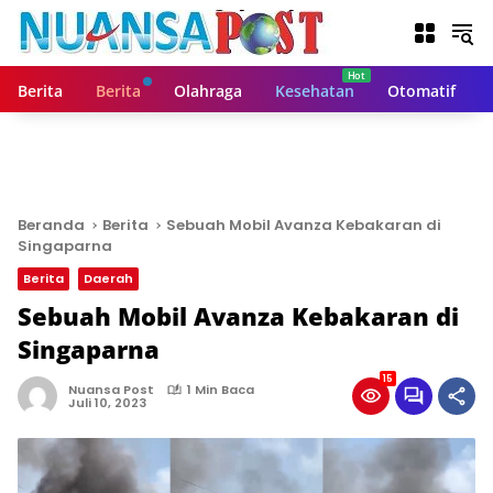
L
a
n
g
Berita
Berita
Olahraga
Kesehatan
Otomatif
s
u
n
g
k
e
Beranda
Berita
Sebuah Mobil Avanza Kebakaran di
k
Singaparna
o
Berita
Daerah
n
t
Sebuah Mobil Avanza Kebakaran di
e
Singaparna
n
15
Nuansa Post
1 Min Baca
Juli 10, 2023