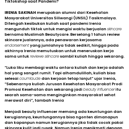
Tiktokshop saat Pandemi?
IRENIA SAKINAH
merupakan alumni dari Kesehatan
Masyarakat Universitas Siliwangi (UNSIL) Tasikmalaya.
Ditengah kesibukan kuliah saat pandemi Irenia
mengunduh tiktok untuk mengisi waktu berjualan
skincare
bernama Muslimah Beautycare. Berselang 1 tahun review
skincare jualannya, ada penawaran kerjasama
endorsement
yang jumlahnya tidak sedikit, hingga pada
akhirnya Irenia memutuskan untuk meneruskan kerja
sama untuk
reviewe skincare
sambil kuliah hingga sekarang.
“Luka liku membagi waktu antara kuliah dan kerja adalah
hal yang sangat rumit. Tapi alhamdulillah, kuliah bisa
selesai
coumlaude
dan kerjaan tetap lanjut” ujar Irenia,
“Sebenarnya kuliah Jurusan Kesehatan Masyarakat Prodi
Promosi Kesehatan dan sekarang jadi
beauty influencer
itu
searah sama-sama menginginkan masyarakat sehat
merawat diri”, tambah Irenia
Menjadi beauty influencer memang ada keuntungan dan
kerugiannya, keuntungannya bisa ngonten dimanapun
dan kapanpun namun kerugiannya jika tidak cocok pakai
skincare kulit jadi rusak. Namun Irenia menikmati dengan