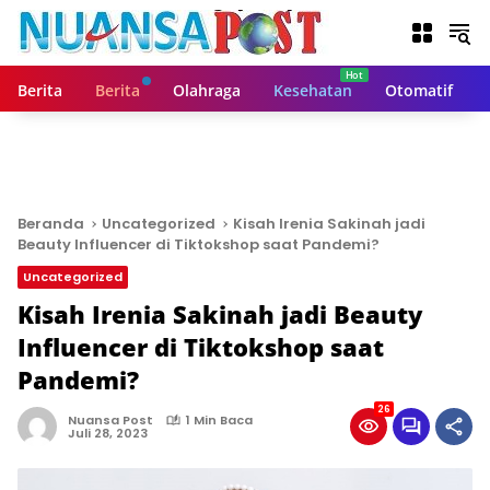
L
a
n
g
Berita
Berita
Olahraga
Kesehatan
Otomatif
s
u
n
g
k
e
Beranda
Uncategorized
Kisah Irenia Sakinah jadi
k
Beauty Influencer di Tiktokshop saat Pandemi?
o
Uncategorized
n
t
Kisah Irenia Sakinah jadi Beauty
e
Influencer di Tiktokshop saat
n
Pandemi?
26
Nuansa Post
1 Min Baca
Juli 28, 2023