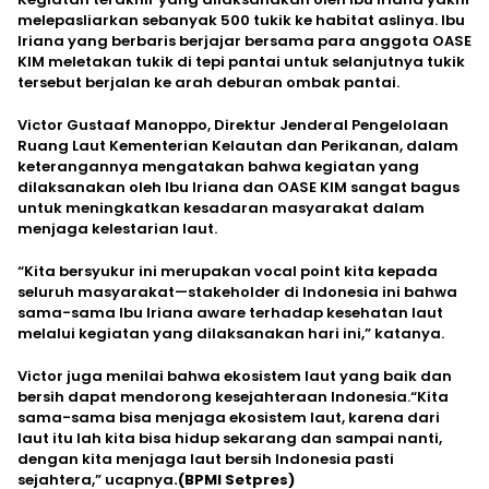
melepasliarkan sebanyak 500 tukik ke habitat aslinya. Ibu
Iriana yang berbaris berjajar bersama para anggota OASE
KIM meletakan tukik di tepi pantai untuk selanjutnya tukik
tersebut berjalan ke arah deburan ombak pantai.
Victor Gustaaf Manoppo, Direktur Jenderal Pengelolaan
Ruang Laut Kementerian Kelautan dan Perikanan, dalam
keterangannya mengatakan bahwa kegiatan yang
dilaksanakan oleh Ibu Iriana dan OASE KIM sangat bagus
untuk meningkatkan kesadaran masyarakat dalam
menjaga kelestarian laut.
“Kita bersyukur ini merupakan vocal point kita kepada
seluruh masyarakat—stakeholder di Indonesia ini bahwa
sama-sama Ibu Iriana aware terhadap kesehatan laut
melalui kegiatan yang dilaksanakan hari ini,” katanya.
Victor juga menilai bahwa ekosistem laut yang baik dan
bersih dapat mendorong kesejahteraan Indonesia.“Kita
sama-sama bisa menjaga ekosistem laut, karena dari
laut itu lah kita bisa hidup sekarang dan sampai nanti,
dengan kita menjaga laut bersih Indonesia pasti
sejahtera,” ucapnya
.(BPMI Setpres)