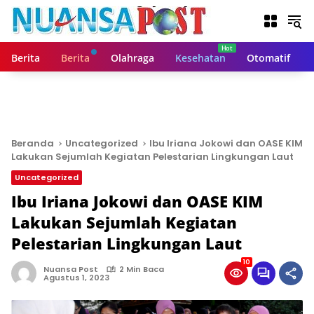
L
a
n
g
Berita
Berita
Olahraga
Kesehatan
Otomatif
s
u
n
g
k
e
Beranda
Uncategorized
Ibu Iriana Jokowi dan OASE KIM
k
Lakukan Sejumlah Kegiatan Pelestarian Lingkungan Laut
o
Uncategorized
n
t
Ibu Iriana Jokowi dan OASE KIM
e
Lakukan Sejumlah Kegiatan
n
Pelestarian Lingkungan Laut
10
Nuansa Post
2 Min Baca
Agustus 1, 2023