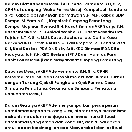
Dalam Giat Kapolres Mesuji AKBP Ade Hermanto S.H, S.Ik,
CPHR di dampingi Waka Polres Mesuji Kompol Juli Sundara
S.Pd, Kabag Ops AKP Iwan Darmawan S.H, M.H, Kabag SDM
Kompol M. Yamin S.H, Kapolsek Simpang Pematang
Kompol Muphian Somad S.H, Kasat Binmas AKP Sarijo S.H,
Kasat Intelkam IPTU Asiadi Wasito S.H, Kasat Reskrim Iptu
Fajrian S.T.K, S.Ik, M.Si, Kasat Sabhara Iptu Darlis, Kasat
Narkoba IPTU Davit Herlis S.H, Kasi Propam IPTU Andre Rizal
S.H, Kasi Dokkes IPDA Dr. Rizky Arif, KBO Binmas IPDA Dita
Hidayatullah S.H, KBO Reskrim IPTU Danil Hamidi, Para
Kanit Polres Mesuji dan Masyarakat Simpang Pematang.
Kapolres Mesuji AKBP Ade Hermanto S.H, S.Ik, CPHR
bersama Para PJU dan Personil melakukan Jumat Curhat
dengan Tukang Ojek di Pangkalan Ojek Pomela Desa
Simpang Pematang, Kecamatan Simpang Pematang
Kabupaten Mesuji.
Dalam Giatnya AKBP Ade menyampaikan pesan pesan
Kamtibmas kepada tukang Ojek, diantaranya mekanisme
mekanisme dalam menjaga dan memelihara Situasi
Kamtibmas yang Aman dan Kondusif, dan di harapkan
untuk dapat bersinergi antara Masyarakat dan Institusi