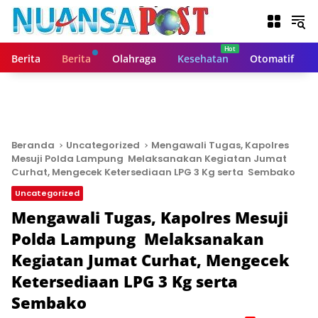
L
a
n
g
Berita
Berita
Olahraga
Kesehatan
Otomatif
s
u
n
g
k
e
Beranda
Uncategorized
Mengawali Tugas, Kapolres
k
Mesuji Polda Lampung Melaksanakan Kegiatan Jumat
o
Curhat, Mengecek Ketersediaan LPG 3 Kg serta Sembako
n
Uncategorized
t
Mengawali Tugas, Kapolres Mesuji
e
n
Polda Lampung Melaksanakan
Kegiatan Jumat Curhat, Mengecek
Ketersediaan LPG 3 Kg serta
Sembako