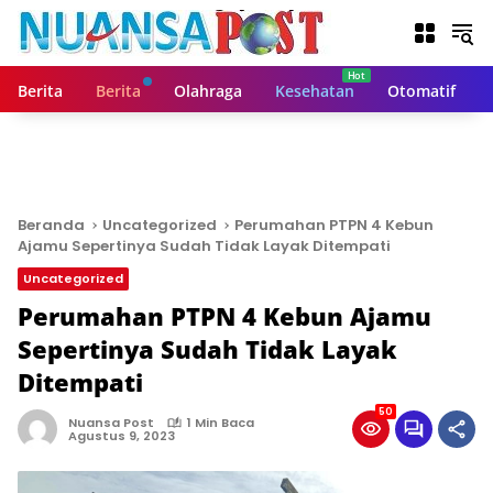
L
a
n
g
Berita
Berita
Olahraga
Kesehatan
Otomatif
s
u
n
g
k
e
Beranda
Uncategorized
Perumahan PTPN 4 Kebun
k
Ajamu Sepertinya Sudah Tidak Layak Ditempati
o
Uncategorized
n
t
Perumahan PTPN 4 Kebun Ajamu
e
Sepertinya Sudah Tidak Layak
n
Ditempati
50
Nuansa Post
1 Min Baca
Agustus 9, 2023