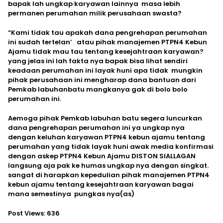
bapak lah ungkap karyawan lainnya masa lebih
permanen perumahan milik perusahaan swasta?
“Kami tidak tau apakah dana pengrehapan perumahan
ini sudah tertelan’ atau pihak manajemen PTPN4 Kebun
Ajamu tidak mau tau tentang kesejahtraan karyawan?
yang jelas ini lah fakta nya bapak bisa lihat sendiri
keadaan perumahan ini layak huni apa tidak mungkin
pihak perusahaan ini mengharap dana bantuan dari
Pemkab labuhanbatu mangkanya gak di bolo bolo
perumahan ini.
Aemoga pihak Pemkab labuhan batu segera luncurkan
dana pengrehapan perumahan ini ya ungkap nya
dengan keluhan karyawan PTPN4 kebun ajamu tentang
perumahan yang tidak layak huni awak media konfirmasi
dengan askep PTPN4 Kebun Ajamu DISTON SIALLAGAN
langsung aja pak ke humas ungkap nya dengan singkat.
sangat di harapkan kepedulian pihak manajemen PTPN4
kebun ajamu tentang kesejahtraan karyawan bagai
mana semestinya pungkas nya(as)
Post Views:
636