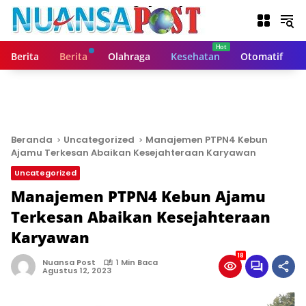
L
a
n
g
Berita
Berita
Olahraga
Kesehatan
Otomatif
s
u
n
g
k
e
Beranda
Uncategorized
Manajemen PTPN4 Kebun
k
Ajamu Terkesan Abaikan Kesejahteraan Karyawan
o
Uncategorized
n
t
Manajemen PTPN4 Kebun Ajamu
e
Terkesan Abaikan Kesejahteraan
n
Karyawan
18
Nuansa Post
1 Min Baca
Agustus 12, 2023