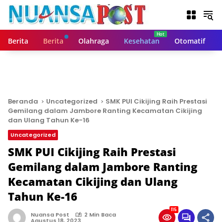
L
a
n
g
Berita
Berita
Olahraga
Kesehatan
Otomatif
s
u
n
g
k
e
Beranda
Uncategorized
SMK PUI Cikijing Raih Prestasi
k
Gemilang dalam Jambore Ranting Kecamatan Cikijing
o
dan Ulang Tahun Ke-16
n
Uncategorized
t
SMK PUI Cikijing Raih Prestasi
e
n
Gemilang dalam Jambore Ranting
Kecamatan Cikijing dan Ulang
Tahun Ke-16
115
Nuansa Post
2 Min Baca
Agustus 18, 2023