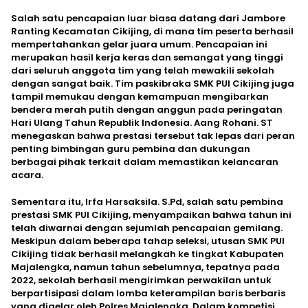
Salah satu pencapaian luar biasa datang dari Jambore
Ranting Kecamatan Cikijing, di mana tim peserta berhasil
mempertahankan gelar juara umum. Pencapaian ini
merupakan hasil kerja keras dan semangat yang tinggi
dari seluruh anggota tim yang telah mewakili sekolah
dengan sangat baik. Tim paskibraka SMK PUI Cikijing juga
tampil memukau dengan kemampuan mengibarkan
bendera merah putih dengan anggun pada peringatan
Hari Ulang Tahun Republik Indonesia. Aang Rohani. ST
menegaskan bahwa prestasi tersebut tak lepas dari peran
penting bimbingan guru pembina dan dukungan
berbagai pihak terkait dalam memastikan kelancaran
acara.
Sementara itu, Irfa Harsaksila. S.Pd, salah satu pembina
prestasi SMK PUI Cikijing, menyampaikan bahwa tahun ini
telah diwarnai dengan sejumlah pencapaian gemilang.
Meskipun dalam beberapa tahap seleksi, utusan SMK PUI
Cikijing tidak berhasil melangkah ke tingkat Kabupaten
Majalengka, namun tahun sebelumnya, tepatnya pada
2022, sekolah berhasil mengirimkan perwakilan untuk
berpartisipasi dalam lomba keterampilan baris berbaris
yang digelar oleh Polres Majalengka. Dalam kompetisi