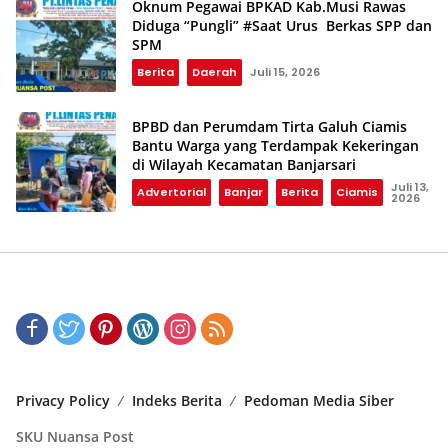
Oknum Pegawai BPKAD Kab.Musi Rawas
Diduga “Pungli” #Saat Urus Berkas SPP dan
SPM
Berita
Daerah
Juli 15, 2026
BPBD dan Perumdam Tirta Galuh Ciamis
Bantu Warga yang Terdampak Kekeringan
di Wilayah Kecamatan Banjarsari
Juli 13,
Advertorial
Banjar
Berita
Ciamis
2026
Privacy Policy
Indeks Berita
Pedoman Media Siber
SKU Nuansa Post