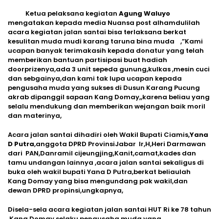
Ketua pelaksana kegiatan
Agung Waluyo
mengatakan kepada media Nuansa post alhamdulilah
acara kegiatan jalan santai bisa terlaksana berkat
kesulitan muda mudi karang taruna bina muda ,”Kami
ucapan banyak terimakasih kepada donatur yang telah
memberikan bantuan partisipasi buat hadiah
doorprizenya,ada 3 unit sepeda gunung,kulkas ,mesin cuci
dan sebgainya,dan kami tak lupa ucapan kepada
pengusaha muda yang sukses di Dusun Karang Pucung
akrab dipanggil sapaan Kang Domay,,karena beliau yang
selalu mendukung dan memberikan wejangan baik moril
dan materinya,
Acara jalan santai dihadiri oleh Wakil Bupati Ciamis,
Yana
D Putra
,anggota DPRD ProvinsiJabar Ir,H,Heri Darmawan
dari PAN,Danramil cijeungjing,Kanit,camat,kades dan
tamu undangan lainnya ,acara jalan santai sekaligus di
buka oleh wakil bupati Yana D Putra,berkat beliaulah
Kang Domay yang bisa mengundang pak wakil,dan
dewan DPRD propinsi,ungkapnya,
Disela-sela acara kegiatan jalan santai HUT Ri ke 78 tahun
,Kang Domay selaku pengusaha muda yang