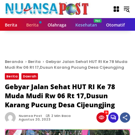
L
a
n
g
Berita
Berita
Olahraga
Kesehatan
Otomatif
s
u
n
g
k
e
Beranda
Berita
Gebyar Jalan Sehat HUT RI Ke 78 Muda
k
Mudi Rw 06 Rt 17,Dusun Karang Pucung Desa Cijeungjing
o
Berita
Daerah
n
t
Gebyar Jalan Sehat HUT RI Ke 78
e
Muda Mudi Rw 06 Rt 17,Dusun
n
Karang Pucung Desa Cijeungjing
19
Nuansa Post
2 Min Baca
Agustus 20, 2023