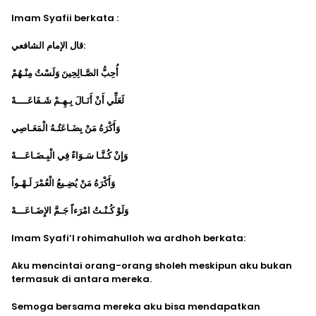
Imam Syafii berkata :
قال الإمام الشافعي:
أُحِبُّ الصَّـالِحِينَ وَلَسْتُ مِنْـهُمْ
لَعَلِّي أَنْ أَنَـالَ بِـهِـمْ شَـفَاعَــــهْ
وَأَكْرَهُ مَنْ بِضَـاعَتُـهُ الْمَعَـاصِي
وَإِنْ كُـنَّـا سَـوَاءً فِي الْبِـضَـاعَـــهْ
وَأَكْرَهُ مَنْ يُضِـيعُ الْعُمْرَ لَـهْـواً
وَلَوْ كُـنْـتُ امْرَءاً جَـمَّ الإِضَـاعَـــهْ
Imam Syafi’I rohimahulloh wa ardhoh berkata:
Aku mencintai orang-orang sholeh meskipun aku bukan
termasuk di antara mereka.
Semoga bersama mereka aku bisa mendapatkan