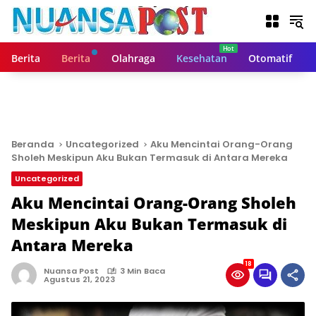
L
a
n
g
Berita
Berita
Olahraga
Kesehatan
Otomatif
s
u
n
g
k
e
Beranda
Uncategorized
Aku Mencintai Orang-Orang
k
Sholeh Meskipun Aku Bukan Termasuk di Antara Mereka
o
Uncategorized
n
t
Aku Mencintai Orang-Orang Sholeh
e
Meskipun Aku Bukan Termasuk di
n
Antara Mereka
18
Nuansa Post
3 Min Baca
Agustus 21, 2023