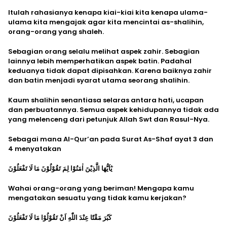
Itulah rahasianya kenapa kiai-kiai kita kenapa ulama-
ulama kita mengajak agar kita mencintai as-shalihin,
orang-orang yang shaleh.
Sebagian orang selalu melihat aspek zahir. Sebagian
lainnya lebih memperhatikan aspek batin. Padahal
keduanya tidak dapat dipisahkan. Karena baiknya zahir
dan batin menjadi syarat utama seorang shalihin.
Kaum shalihin senantiasa selaras antara hati, ucapan
dan perbuatannya. Semua aspek kehidupannya tidak ada
yang melenceng dari petunjuk Allah Swt dan Rasul-Nya.
Sebagai mana Al-Qur’an pada Surat As-Shaf ayat 3 dan
4 menyatakan
يٰٓاَيُّهَا الَّذِيْنَ اٰمَنُوْا لِمَ تَقُوْلُوْنَ مَا لَا تَفْعَلُوْنَ
Wahai orang-orang yang beriman! Mengapa kamu
mengatakan sesuatu yang tidak kamu kerjakan?
كَبُرَ مَقْتًا عِنْدَ اللّٰهِ اَنْ تَقُوْلُوْا مَا لَا تَفْعَلُوْنَ