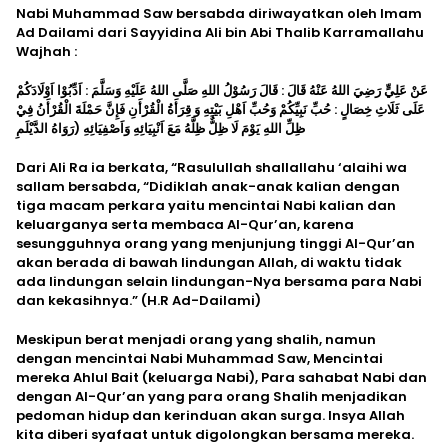
Nabi Muhammad Saw bersabda diriwayatkan oleh Imam
Ad Dailami dari Sayyidina Ali bin Abi Thalib Karramallahu
Wajhah :
عَنْ عَلِيٍّ رَضِيَ اللهُ عَنْهُ قَالَ : قَالَ رَسُوْلُ اللهِ صَلَّى اللهُ عَلَيْهِ وَسَلَّمَ : اَدِّبُوْا اَوْلَادَكُمْ
عَلَى ثَلَاثِ خِصَالٍ : حُبِّ نَبِيِّكُمْ وَحُبِّ اَهْلِ بَيْتِهِ وَ قِرَأَةُ الْقُرْأَنِ فَإِنَّ حَمْلَةَ الْقُرْأَنُ فِيْ
ظِلِّ اللهِ يَوْمَ لَا ظِلٌّ ظِلَّهُ مَعَ اَنْبِيَائِهِ وَاَصْفِيَائِهِ (رَوَاهُ الدَّيْلَمِ
Dari Ali Ra ia berkata, “Rasulullah shallallahu ‘alaihi wa
sallam bersabda, “Didiklah anak-anak kalian dengan
tiga macam perkara yaitu mencintai Nabi kalian dan
keluarganya serta membaca Al-Qur’an, karena
sesungguhnya orang yang menjunjung tinggi Al-Qur’an
akan berada di bawah lindungan Allah, di waktu tidak
ada lindungan selain lindungan-Nya bersama para Nabi
dan kekasihnya.” (H.R Ad-Dailami)
Meskipun berat menjadi orang yang shalih, namun
dengan mencintai Nabi Muhammad Saw, Mencintai
mereka Ahlul Bait (keluarga Nabi), Para sahabat Nabi dan
dengan Al-Qur’an yang para orang Shalih menjadikan
pedoman hidup dan kerinduan akan surga. Insya Allah
kita diberi syafaat untuk digolongkan bersama mereka.