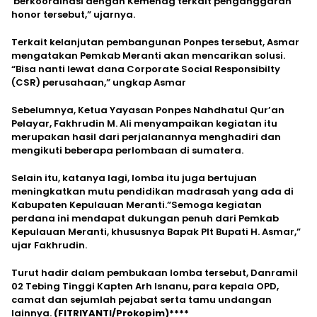
berkoordinasi dengan Kemenag terkait penganggaran
honor tersebut,” ujarnya.
Terkait kelanjutan pembangunan Ponpes tersebut, Asmar
mengatakan Pemkab Meranti akan mencarikan solusi.
“Bisa nanti lewat dana Corporate Social Responsibilty
(CSR) perusahaan,” ungkap Asmar
Sebelumnya, Ketua Yayasan Ponpes Nahdhatul Qur’an
Pelayar, Fakhrudin M. Ali menyampaikan kegiatan itu
merupakan hasil dari perjalanannya menghadiri dan
mengikuti beberapa perlombaan di sumatera.
Selain itu, katanya lagi, lomba itu juga bertujuan
meningkatkan mutu pendidikan madrasah yang ada di
Kabupaten Kepulauan Meranti.”Semoga kegiatan
perdana ini mendapat dukungan penuh dari Pemkab
Kepulauan Meranti, khususnya Bapak Plt Bupati H. Asmar,”
ujar Fakhrudin.
Turut hadir dalam pembukaan lomba tersebut, Danramil
02 Tebing Tinggi Kapten Arh Isnanu, para kepala OPD,
camat dan sejumlah pejabat serta tamu undangan
lainnya.
(FITRIYANTI/Prokopim)****