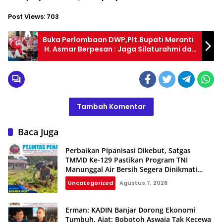
Post Views:
703
Buka Perlombaan DWP,Plt.Bupati Meranti
H. Asmar Berpesan : Jaga Silaturahmi dan
Kekompakan
Tambah Komentar
Baca Juga
Perbaikan Pipanisasi Dikebut, Satgas
TMMD Ke-129 Pastikan Program TNI
Manunggal Air Bersih Segera Dinikmati
Warga Kampung Sesor
Uncategorized
Agustus 7, 2026
Erman: KADIN Banjar Dorong Ekonomi
Tumbuh, Ajat: Bobotoh Aswaja Tak Kecewa