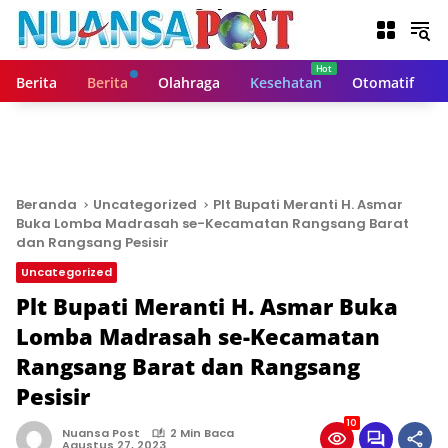
L
a
n
g
Berita
Berita
Olahraga
Kesehatan
Otomatif
s
u
n
g
k
e
Beranda
Uncategorized
Plt Bupati Meranti H. Asmar
k
Buka Lomba Madrasah se-Kecamatan Rangsang Barat
o
dan Rangsang Pesisir
n
Uncategorized
t
Plt Bupati Meranti H. Asmar Buka
e
n
Lomba Madrasah se-Kecamatan
Rangsang Barat dan Rangsang
Pesisir
10
Nuansa Post
2 Min Baca
Agustus 27, 2023