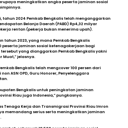
berupaya meningkatkan angka peserta jaminan sosial
pimpinnya.
i, tahun 2024 Pemkab Bengkalis telah menganggarkan
Pendapatan Belanja Daerah (PABD) Rp4,32 milyar
ekerja rentan (pekerja bukan menerima upah).
an tahun 2023, yang mana Pemkab Bengkalis
 peserta jaminan sosial ketenagakerjaan bagi
an tersebut yang dianggarkan Pemkab Bengkalis yakni
r Muat,” jelasnya.
Pemkab Bengkalis telah mengcover 100 persen dari
ri non ASN OPD, Guru Honorer, Penyelenggara
tan.
bupaten Bengkalis untuk peningkatan jaminan
ovinsi Riau juga Indonesia,” pungkasnya.
as Tenaga Kerja dan Transmigrasi Provinsi Riau Imron
nya memandang serius serta meningkatkan jaminan
.