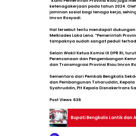
“Kami Pemerintah Provinsi Riau juga m
ketenagakerjaan pada tahun 2024. Oleh
jaminan sosial bagi tenaga kerja, sehi
Imron Rosyadi.
Hal tersebut tentu mendapat dukungan d
Melkiades Laka Lena. “Pemerintah Provi
tampaknya sudah sangat peduli terhada
Selain Wakil Ketua Komisi IX DPR RI, tu
Perencanaan dan Pengembangan Kemnake
dan Transmigrasi Provinsi Riau Imron Ro
Sementara dari Pemkab Bengkalis Sekda
dan Pembangunan Toharuddin, Kepala B
Syahruddin, Plt Kepala Disnakertrans Sa
Post Views:
636
Bupati Bengkalis Lantik dan