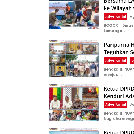
Bersama LAZ
ke Wilayah
Advertorial
Ag
BOGOR – Dinas 
Lembaga…
Paripurna H
Teguhkan S
Advertorial
D
Bengkalis, NUA
menjadi…
Ketua DPRD 
Kenduri Ada
Advertorial
Ju
Bengkalis, NUA
Nugraha menga
Ketua DPRD: