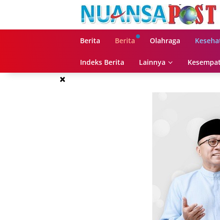
Langsung
ke
konten
Berita
Berita
Olahraga
Keseha
Indeks Berita
Lainnya
Kesempat
×