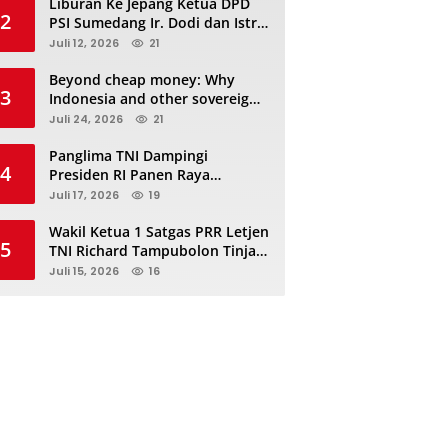
Liburan Ke Jepang Ketua DPD
2
PSI Sumedang Ir. Dodi dan Istri
Kibarkan Bendera PSI “Jangan
Juli 12, 2026
21
Habis Manis Sepah Di Buang”
Beyond cheap money: Why
3
Indonesia and other sovereigns
are turning to panda bonds
Juli 24, 2026
21
Panglima TNI Dampingi
4
Presiden RI Panen Raya
Terpadu TNI, Perkuat
Juli 17, 2026
19
Ketahanan Pangan Nasional
Wakil Ketua 1 Satgas PRR Letjen
5
TNI Richard Tampubolon Tinjau
Padang Sidimpuan dan
Juli 15, 2026
16
Tapanuli Selatan Sumatera
Utara, Ada apa..?