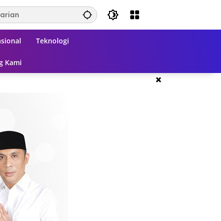
sional
Teknologi
g Kami
×