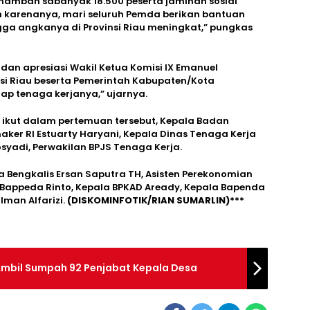
enambah sabanyak 18.500 peserta jaminan sosial
 karenanya, mari seluruh Pemda berikan bantuan
ngga angkanya di Provinsi Riau meningkat,” pungkas
an apresiasi Wakil Ketua Komisi IX Emanuel
nsi Riau beserta Pemerintah Kabupaten/Kota
p tenaga kerjanya,” ujarnya.
rut ikut dalam pertemuan tersebut, Kepala Badan
r RI Estuarty Haryani, Kepala Dinas Tenaga Kerja
syadi, Perwakilan BPJS Tenaga Kerja.
 Bengkalis Ersan Saputra TH, Asisten Perekonomian
appeda Rinto, Kepala BPKAD Aready, Kepala Bapenda
lman Alfarizi.
(DISKOMINFOTIK/RIAN SUMARLIN)***
 Ambil Sumpah 92 Penjabat Kepala Desa