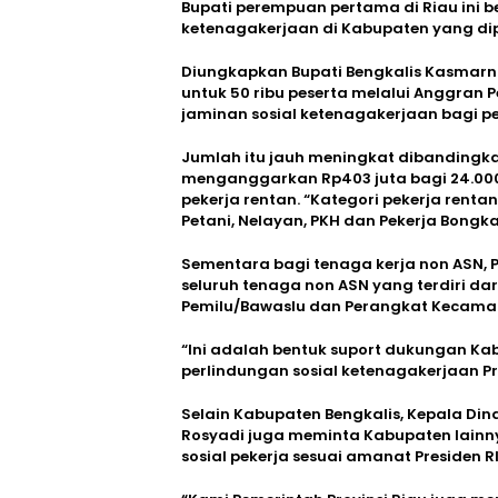
Bupati perempuan pertama di Riau ini 
ketenagakerjaan di Kabupaten yang di
Diungkapkan Bupati Bengkalis Kasmarn
untuk 50 ribu peserta melalui Anggran 
jaminan sosial ketenagakerjaan bagi p
Jumlah itu jauh meningkat dibandingk
menganggarkan Rp403 juta bagi 24.000
pekerja rentan. “Kategori pekerja rent
Petani, Nelayan, PKH dan Pekerja Bongka
Sementara bagi tenaga kerja non ASN, 
seluruh tenaga non ASN yang terdiri da
Pemilu/Bawaslu dan Perangkat Kecama
“Ini adalah bentuk suport dukungan Ka
perlindungan sosial ketenagakerjaan Pr
Selain Kabupaten Bengkalis, Kepala Din
Rosyadi juga meminta Kabupaten lain
sosial pekerja sesuai amanat Presiden RI