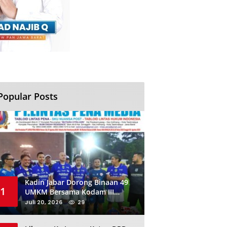
Popular Posts
Kadin Jabar Dorong Binaan 49
1
UMKM Bersama Kodam III
Siliwangi Sambil Nobar Final
Juli 20, 2026
29
Piala Dunia, Akan Ada Investor
Baru di Jabar