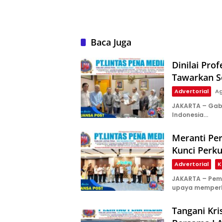
Baca Juga
Dinilai Pr
Tawarkan So
Advertorial
Ag
JAKARTA – Gab
Indonesia…
Meranti Pe
Kunci Perk
Advertorial
K
JAKARTA – Pem
upaya memper
Tangani Kri