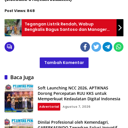
Post Views:
848
Tegangan Listrik Rendah, Wabup
Bengkalis Bagus Santoso dan Manager
PLN Datangi Warga Desa Pasiran
Tambah Komentar
Baca Juga
Soft Launching NCC 2026, APTIKNAS
Dorong Percepatan RUU KKS untuk
Memperkuat Kedaulatan Digital Indonesia
Advertorial
Agustus 7, 2026
Dinilai Profesional oleh Kemendagri,
GAPERKASINDO Tawarkan Solusi Inovatif