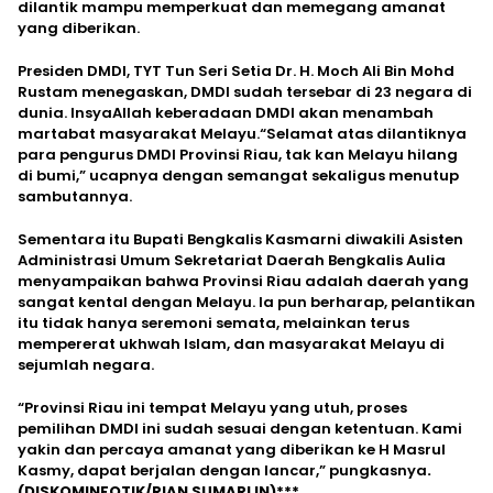
dilantik mampu memperkuat dan memegang amanat
yang diberikan.
Presiden DMDI, TYT Tun Seri Setia Dr. H. Moch Ali Bin Mohd
Rustam menegaskan, DMDI sudah tersebar di 23 negara di
dunia. InsyaAllah keberadaan DMDI akan menambah
martabat masyarakat Melayu.“Selamat atas dilantiknya
para pengurus DMDI Provinsi Riau, tak kan Melayu hilang
di bumi,” ucapnya dengan semangat sekaligus menutup
sambutannya.
Sementara itu Bupati Bengkalis Kasmarni diwakili Asisten
Administrasi Umum Sekretariat Daerah Bengkalis Aulia
menyampaikan bahwa Provinsi Riau adalah daerah yang
sangat kental dengan Melayu. Ia pun berharap, pelantikan
itu tidak hanya seremoni semata, melainkan terus
mempererat ukhwah Islam, dan masyarakat Melayu di
sejumlah negara.
“Provinsi Riau ini tempat Melayu yang utuh, proses
pemilihan DMDI ini sudah sesuai dengan ketentuan. Kami
yakin dan percaya amanat yang diberikan ke H Masrul
Kasmy, dapat berjalan dengan lancar,” pungkasnya
.
(DISKOMINFOTIK/RIAN SUMARLIN)***