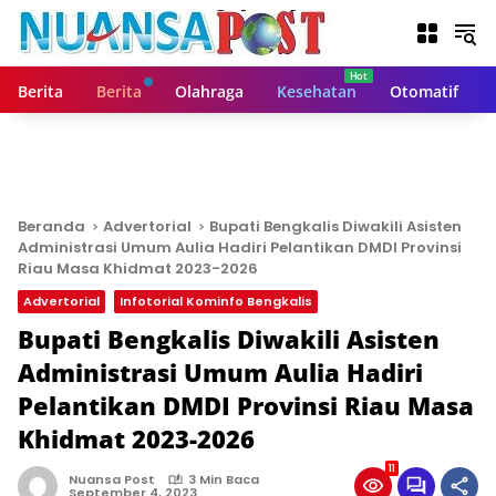
L
a
n
g
Berita
Berita
Olahraga
Kesehatan
Otomatif
s
u
n
g
k
e
Beranda
Advertorial
Bupati Bengkalis Diwakili Asisten
k
Administrasi Umum Aulia Hadiri Pelantikan DMDI Provinsi
o
Riau Masa Khidmat 2023-2026
n
Advertorial
Infotorial Kominfo Bengkalis
t
Bupati Bengkalis Diwakili Asisten
e
n
Administrasi Umum Aulia Hadiri
Pelantikan DMDI Provinsi Riau Masa
Khidmat 2023-2026
11
Nuansa Post
3 Min Baca
September 4, 2023