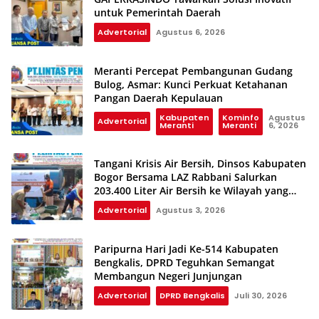
untuk Pemerintah Daerah
Advertorial
Agustus 6, 2026
Meranti Percepat Pembangunan Gudang
Bulog, Asmar: Kunci Perkuat Ketahanan
Pangan Daerah Kepulauan
Kabupaten
Kominfo
Agustus
Advertorial
Meranti
Meranti
6, 2026
Tangani Krisis Air Bersih, Dinsos Kabupaten
Bogor Bersama LAZ Rabbani Salurkan
203.400 Liter Air Bersih ke Wilayah yang
Terdampak Kekeringan
Advertorial
Agustus 3, 2026
Paripurna Hari Jadi Ke-514 Kabupaten
Bengkalis, DPRD Teguhkan Semangat
Membangun Negeri Junjungan
Advertorial
DPRD Bengkalis
Juli 30, 2026