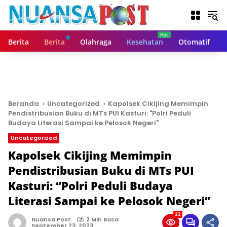
L
a
n
g
Berita
Berita
Olahraga
Kesehatan
Otomatif
s
u
n
g
k
e
Beranda
Uncategorized
Kapolsek Cikijing Memimpin
k
Pendistribusian Buku di MTs PUI Kasturi: "Polri Peduli
o
Budaya Literasi Sampai ke Pelosok Negeri"
n
Uncategorized
t
Kapolsek Cikijing Memimpin
e
n
Pendistribusian Buku di MTs PUI
Kasturi: “Polri Peduli Budaya
Literasi Sampai ke Pelosok Negeri”
22
Nuansa Post
2 Min Baca
September 23, 2023