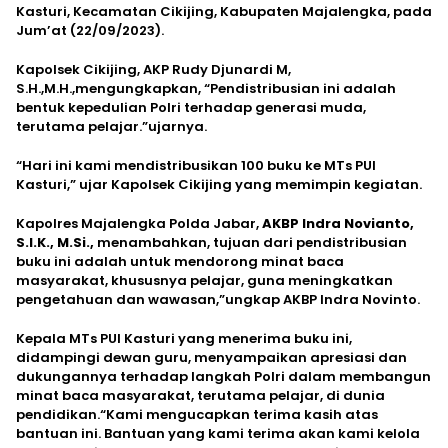
Kasturi, Kecamatan Cikijing, Kabupaten Majalengka, pada
Jum’at (22/09/2023).
Kapolsek Cikijing, AKP Rudy Djunardi M,
S.H.,M.H.,mengungkapkan, “Pendistribusian ini adalah
bentuk kepedulian Polri terhadap generasi muda,
terutama pelajar.”ujarnya.
“Hari ini kami mendistribusikan 100 buku ke MTs PUI
Kasturi,” ujar Kapolsek Cikijing yang memimpin kegiatan.
Kapolres Majalengka Polda Jabar,
AKBP Indra Novianto,
S.I.K., M.Si.,
menambahkan, tujuan dari pendistribusian
buku ini adalah untuk mendorong minat baca
masyarakat, khususnya pelajar, guna meningkatkan
pengetahuan dan wawasan,”ungkap AKBP Indra Novinto.
Kepala MTs PUI Kasturi yang menerima buku ini,
didampingi dewan guru, menyampaikan apresiasi dan
dukungannya terhadap langkah Polri dalam membangun
minat baca masyarakat, terutama pelajar, di dunia
pendidikan.“Kami mengucapkan terima kasih atas
bantuan ini. Bantuan yang kami terima akan kami kelola