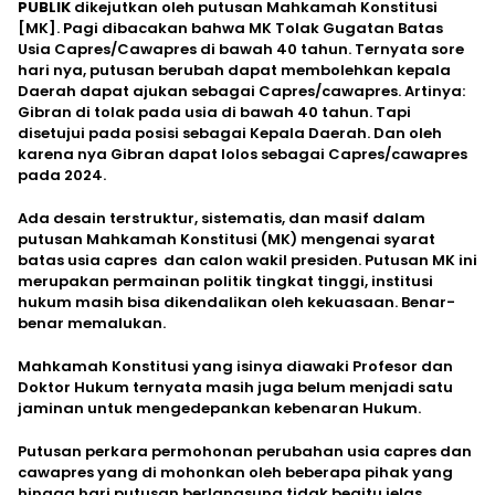
PUBLIK
dikejutkan oleh putusan Mahkamah Konstitusi
[MK]. Pagi dibacakan bahwa MK Tolak Gugatan Batas
Usia Capres/Cawapres di bawah 40 tahun. Ternyata sore
hari nya, putusan berubah dapat membolehkan kepala
Daerah dapat ajukan sebagai Capres/cawapres. Artinya:
Gibran di tolak pada usia di bawah 40 tahun. Tapi
disetujui pada posisi sebagai Kepala Daerah. Dan oleh
karena nya Gibran dapat lolos sebagai Capres/cawapres
pada 2024.
Ada desain terstruktur, sistematis, dan masif dalam
putusan Mahkamah Konstitusi (MK) mengenai syarat
batas usia capres dan calon wakil presiden. Putusan MK ini
merupakan permainan politik tingkat tinggi, institusi
hukum masih bisa dikendalikan oleh kekuasaan. Benar-
benar memalukan.
Mahkamah Konstitusi yang isinya diawaki Profesor dan
Doktor Hukum ternyata masih juga belum menjadi satu
jaminan untuk mengedepankan kebenaran Hukum.
Putusan perkara permohonan perubahan usia capres dan
cawapres yang di mohonkan oleh beberapa pihak yang
hingga hari putusan berlangsung tidak begitu jelas