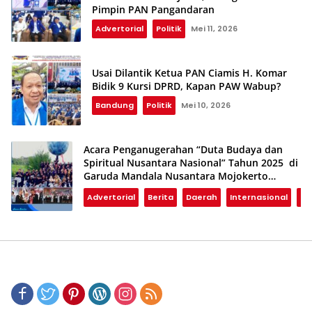
Pimpin PAN Pangandaran
Advertorial
Politik
Mei 11, 2026
Usai Dilantik Ketua PAN Ciamis H. Komar
Bidik 9 Kursi DPRD, Kapan PAW Wabup?
Bandung
Politik
Mei 10, 2026
Acara Penganugerahan “Duta Budaya dan
Spiritual Nusantara Nasional” Tahun 2025 di
Garuda Mandala Nusantara Mojokerto
Berlangsung Semarak
Advertorial
Berita
Daerah
Internasional
Na