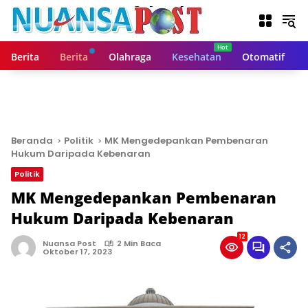
L
a
n
g
Berita
Berita
Olahraga
Kesehatan
Otomatif
s
u
n
g
k
e
Beranda
Politik
MK Mengedepankan Pembenaran
k
Hukum Daripada Kebenaran
o
Politik
n
t
MK Mengedepankan Pembenaran
e
Hukum Daripada Kebenaran
n
12
Nuansa Post
2 Min Baca
Oktober 17, 2023