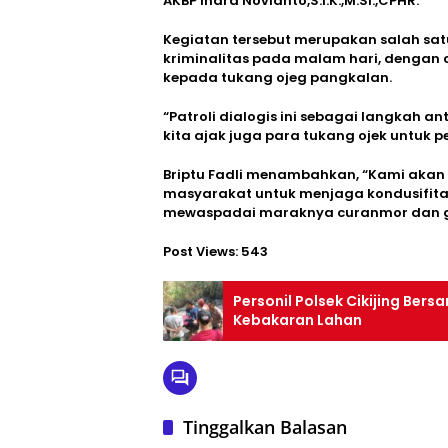
AKBP Indra Novianto,S.I.K.,M.Si.,CPHR.
Kegiatan tersebut merupakan salah sat
kriminalitas pada malam hari, denga
kepada tukang ojeg pangkalan.
“Patroli dialogis ini sebagai langkah a
kita ajak juga para tukang ojek untuk pe
Briptu Fadli menambahkan, “Kami akan 
masyarakat untuk menjaga kondusifi
mewaspadai maraknya curanmor dan 
Post Views:
543
Personil Polsek Cikijing Be
Kebakaran Lahan
Tinggalkan Balasan