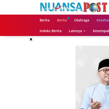
Langsung
ke
konten
Berita
Berita
Olahraga
Keseha
Indeks Berita
Lainnya
Kesempat
×