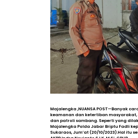
Majalengka ,NUANSA POST—Banyak cara 
keamanan dan ketertiban masyarakat, s
dan patroli sambang. Seperti yang dila
Majalengka Polda Jabar Briptu Fadli k
Sukaraos, Jum’at (20/10/2023).Hal itu 