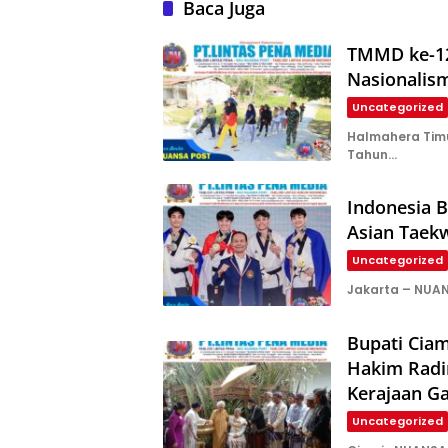
Baca Juga
TMMD ke-12
Nasionalis
Uncategorized
Halmahera Tim
Tahun…
Indonesia 
Asian Taek
Uncategorized
Jakarta – NUA
Bupati Ciam
Hakim Radi
Kerajaan G
Uncategorized