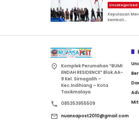
Uncategorized
Kepulauan Mera
kembali…
Un
Komplek Perumahan “BUMI
ENDAH RESIDENCE” Blok.AA-
Ber
9 Kel. Sirnagalih –
Da
Kec.Indihiang – Kota
Tasikmalaya
Adv
Mit
085353955509
nuansapost2010@gmail.com