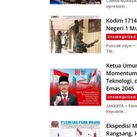
Ciamis NUANSA 
apresiasi…
Kodim 1714/
Negeri 1 Mu
Uncategorized
Puncak Jaya —
TNI…
Ketua Umu
Momentum M
Teknologi,
Emas 2045
Uncategorized
JAKARTA – Peri
Republik…
Ekspedisi M
Rangsang, 