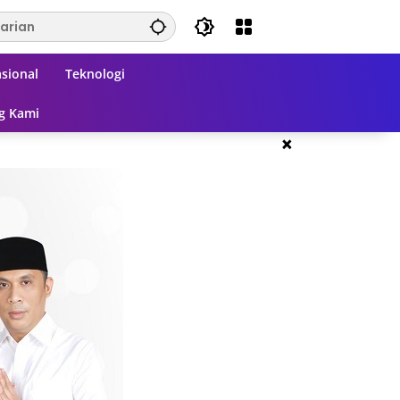
sional
Teknologi
g Kami
×