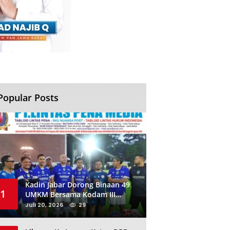
Popular Posts
Kadin Jabar Dorong Binaan 49
1
UMKM Bersama Kodam III
Siliwangi Sambil Nobar Final
Juli 20, 2026
29
Piala Dunia, Akan Ada Investor
Baru di Jabar