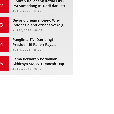
Liburan Ke Jepang Ketua DPD
2
PSI Sumedang Ir. Dodi dan Istri
Kibarkan Bendera PSI “Jangan
Juli 12, 2026
22
Habis Manis Sepah Di Buang”
Beyond cheap money: Why
3
Indonesia and other sovereigns
are turning to panda bonds
Juli 24, 2026
22
Panglima TNI Dampingi
4
Presiden RI Panen Raya
Terpadu TNI, Perkuat
Juli 17, 2026
20
Ketahanan Pangan Nasional
Lama Berharap Perbaikan,
5
Akhirnya SMAN 1 Rancah Dapat
Revitalisasi dan Kini Sedang
Juli 25, 2026
17
Proses Pengerjaan