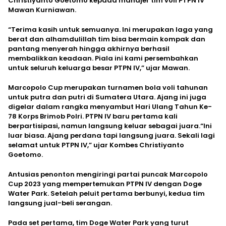
Christiyanto Goetomo kepada manajer tim voli PTPN IV
Mawan Kurniawan.
“Terima kasih untuk semuanya. Ini merupakan laga yang
berat dan alhamdulillah tim bisa bermain kompak dan
pantang menyerah hingga akhirnya berhasil
membalikkan keadaan. Piala ini kami persembahkan
untuk seluruh keluarga besar PTPN IV,” ujar Mawan.
Marcopolo Cup merupakan turnamen bola voli tahunan
untuk putra dan putri di Sumatera Utara. Ajang ini juga
digelar dalam rangka menyambut Hari Ulang Tahun Ke-
78 Korps Brimob Polri. PTPN IV baru pertama kali
berpartisipasi, namun langsung keluar sebagai juara.“Ini
luar biasa. Ajang perdana tapi langsung juara. Sekali lagi
selamat untuk PTPN IV,” ujar Kombes Christiyanto
Goetomo.
Antusias penonton mengiringi partai puncak Marcopolo
Cup 2023 yang mempertemukan PTPN IV dengan Doge
Water Park. Setelah peluit pertama berbunyi, kedua tim
langsung jual-beli serangan.
Pada set pertama, tim Doge Water Park yang turut