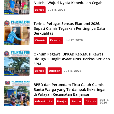
Nutrisi, Wujud Nyata Kepedulian Cegah
Stunting
Berita
Juli 18, 2026
Terima Petugas Sensus Ekonomi 2026,
Bupati Ciamis Tegaskan Pentingnya Data
Berkualitas
Ciamis
Daerah
Juli 17, 2026
Oknum Pegawai BPKAD Kab.Musi Rawas
Diduga “Pungli” #Saat Urus Berkas SPP dan
SPM
Berita
Daerah
Juli 15, 2026
BPBD dan Perumdam Tirta Galuh Ciamis
Bantu Warga yang Terdampak Kekeringan
di Wilayah Kecamatan Banjarsari
Juli 13,
Advertorial
Banjar
Berita
Ciamis
2026