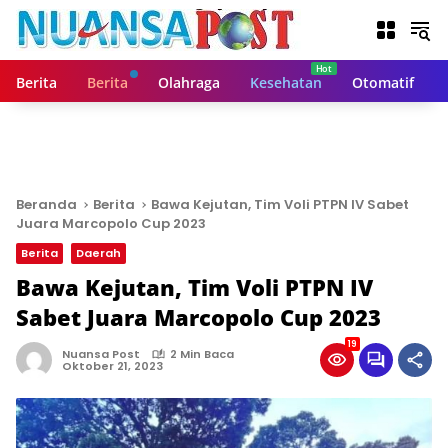
L
a
n
g
Berita
Berita
Olahraga
Kesehatan
Otomatif
s
u
n
g
k
e
Beranda
Berita
Bawa Kejutan, Tim Voli PTPN IV Sabet
k
Juara Marcopolo Cup 2023
o
Berita
Daerah
n
t
Bawa Kejutan, Tim Voli PTPN IV
e
Sabet Juara Marcopolo Cup 2023
n
19
Nuansa Post
2 Min Baca
Oktober 21, 2023