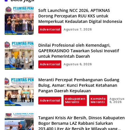
Soft Launching NCC 2026, APTIKNAS
Dorong Percepatan RUU KKS untuk
Memperkuat Kedaulatan Digital Indonesia
Advertorial
Agustus 7, 2026
Dinilai Profesional oleh Kemendagri,
GAPERKASINDO Tawarkan Solusi Inovatif
untuk Pemerintah Daerah
Advertorial
Agustus 6, 2026
Meranti Percepat Pembangunan Gudang
Bulog, Asmar: Kunci Perkuat Ketahanan
Pangan Daerah Kepulauan
Kabupaten
Kominfo
Agustus
Advertorial
Meranti
Meranti
6, 2026
Tangani Krisis Air Bersih, Dinsos Kabupaten
Bogor Bersama LAZ Rabbani Salurkan
203.400 Liter Air Bersih ke Wilayah yang