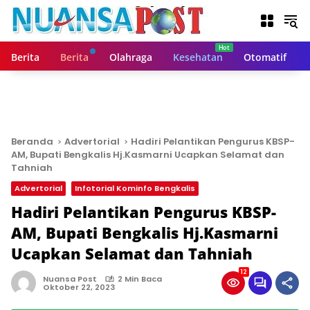
L
a
n
g
Berita
Berita
Olahraga
Kesehatan
Otomatif
s
u
n
g
k
e
Beranda
Advertorial
Hadiri Pelantikan Pengurus KBSP-
k
AM, Bupati Bengkalis Hj.Kasmarni Ucapkan Selamat dan
o
Tahniah
n
Advertorial
Infotorial Kominfo Bengkalis
t
Hadiri Pelantikan Pengurus KBSP-
e
n
AM, Bupati Bengkalis Hj.Kasmarni
Ucapkan Selamat dan Tahniah
12
Nuansa Post
2 Min Baca
Oktober 22, 2023