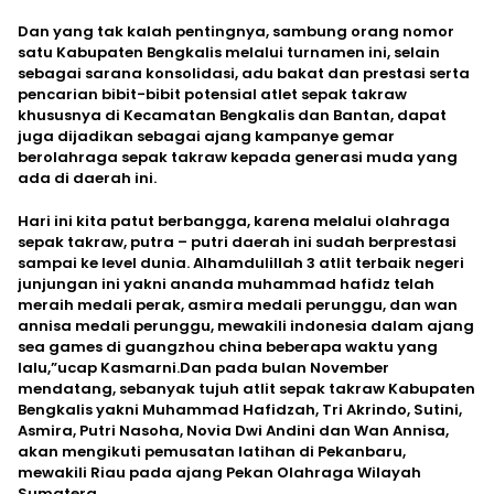
Dan yang tak kalah pentingnya, sambung orang nomor
satu Kabupaten Bengkalis melalui turnamen ini, selain
sebagai sarana konsolidasi, adu bakat dan prestasi serta
pencarian bibit-bibit potensial atlet sepak takraw
khususnya di Kecamatan Bengkalis dan Bantan, dapat
juga dijadikan sebagai ajang kampanye gemar
berolahraga sepak takraw kepada generasi muda yang
ada di daerah ini.
Hari ini kita patut berbangga, karena melalui olahraga
sepak takraw, putra – putri daerah ini sudah berprestasi
sampai ke level dunia. Alhamdulillah 3 atlit terbaik negeri
junjungan ini yakni ananda muhammad hafidz telah
meraih medali perak, asmira medali perunggu, dan wan
annisa medali perunggu, mewakili indonesia dalam ajang
sea games di guangzhou china beberapa waktu yang
lalu,”ucap Kasmarni.Dan pada bulan November
mendatang, sebanyak tujuh atlit sepak takraw Kabupaten
Bengkalis yakni Muhammad Hafidzah, Tri Akrindo, Sutini,
Asmira, Putri Nasoha, Novia Dwi Andini dan Wan Annisa,
akan mengikuti pemusatan latihan di Pekanbaru,
mewakili Riau pada ajang Pekan Olahraga Wilayah
Sumatera.