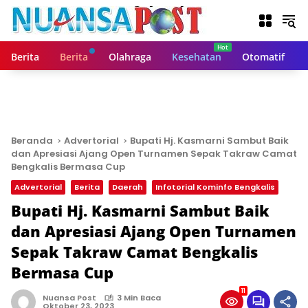
L
a
n
g
Berita
Berita
Olahraga
Kesehatan
Otomatif
s
u
n
g
k
e
Beranda
Advertorial
Bupati Hj. Kasmarni Sambut Baik
k
dan Apresiasi Ajang Open Turnamen Sepak Takraw Camat
o
Bengkalis Bermasa Cup
n
Advertorial
Berita
Daerah
Infotorial Kominfo Bengkalis
t
Bupati Hj. Kasmarni Sambut Baik
e
n
dan Apresiasi Ajang Open Turnamen
Sepak Takraw Camat Bengkalis
Bermasa Cup
11
Nuansa Post
3 Min Baca
Oktober 23, 2023