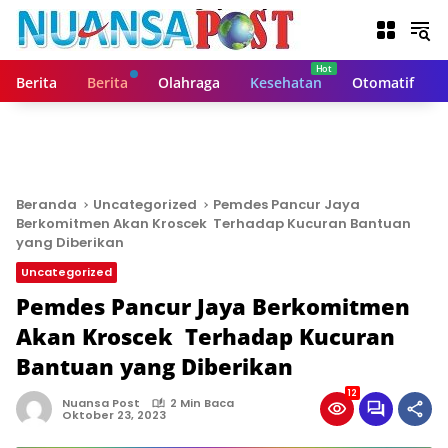
L
a
n
g
Berita
Berita
Olahraga
Kesehatan
Otomatif
s
u
n
g
k
e
Beranda
Uncategorized
Pemdes Pancur Jaya
k
Berkomitmen Akan Kroscek Terhadap Kucuran Bantuan
o
yang Diberikan
n
Uncategorized
t
Pemdes Pancur Jaya Berkomitmen
e
n
Akan Kroscek Terhadap Kucuran
Bantuan yang Diberikan
12
Nuansa Post
2 Min Baca
Oktober 23, 2023