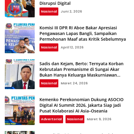
Disrupsi Digital
Nasional
Juni 2, 2026
Komisi III DPR RI Aboe Bakar Apresiasi
Pengawasan Lapas Bangli, Sampaikan
Permohonan Maaf atas Kritik Sebelumnya
Nasional
April 12, 2026
Sadis dan Kejam, Berto: Ternyata Korban
Kebrutalan Premanisme di Sungai Akar
Bukan Hanya Keluarga Maskurniawan
Mendrofa
Nasional
Maret 24, 2026
Kemenko Perekonomian Dukung ASOCIO
Digital AI Summit 2026, Jakarta Siap Jadi
Pusat Kolaborasi AI Asia–Oseania
Advertorial
Nasional
Maret 9, 2026