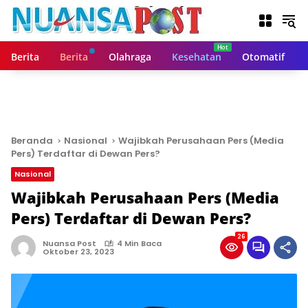
L
a
n
g
Berita
Berita
Olahraga
Kesehatan
Otomatif
s
u
n
g
k
e
Beranda
Nasional
Wajibkah Perusahaan Pers (Media
k
Pers) Terdaftar di Dewan Pers?
o
Nasional
n
t
Wajibkah Perusahaan Pers (Media
e
Pers) Terdaftar di Dewan Pers?
n
26
Nuansa Post
4 Min Baca
Oktober 23, 2023