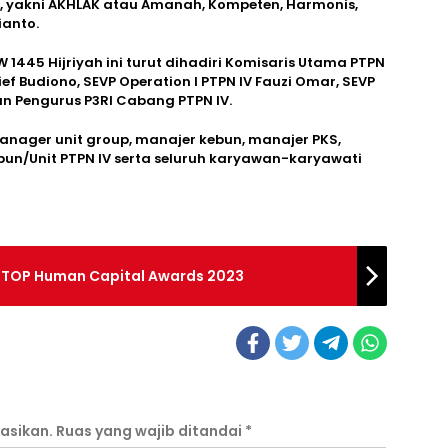
N, yakni AKHLAK atau Amanah, Kompeten, Harmonis,
ianto.
445 Hijriyah ini turut dihadiri Komisaris Utama PTPN
ef Budiono, SEVP Operation I PTPN IV Fauzi Omar, SEVP
dan Pengurus P3RI Cabang PTPN IV.
nager unit group, manajer kebun, manajer PKS,
bun/Unit PTPN IV serta seluruh karyawan-karyawati
 TOP Human Capital Awards 2023
asikan.
Ruas yang wajib ditandai
*