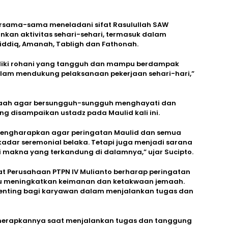
rsama-sama meneladani sifat Rasulullah SAW
kan aktivitas sehari-sehari, termasuk dalam
 Siddiq, Amanah, Tabligh dan Fathonah.
iliki rohani yang tangguh dan mampu berdampak
alam mendukung pelaksanaan pekerjaan sehari-hari,”
emaah agar bersungguh-sungguh menghayati dan
g disampaikan ustadz pada Maulid kali ini.
engharapkan agar peringatan Maulid dan semua
kadar seremonial belaka. Tetapi juga menjadi sarana
makna yang terkandung di dalamnya,” ujar Sucipto.
at Perusahaan PTPN IV Mulianto berharap peringatan
 meningkatkan keimanan dan ketakwaan jemaah.
penting bagi karyawan dalam menjalankan tugas dan
enerapkannya saat menjalankan tugas dan tanggung