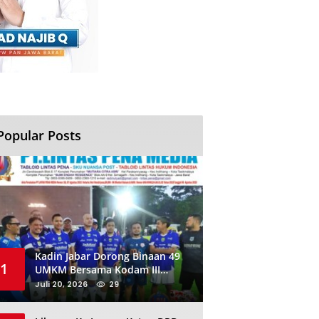
Popular Posts
Kadin Jabar Dorong Binaan 49
1
UMKM Bersama Kodam III
Siliwangi Sambil Nobar Final
Juli 20, 2026
29
Piala Dunia, Akan Ada Investor
Baru di Jabar