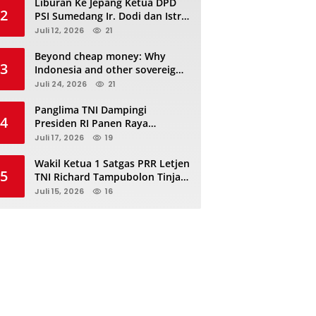
Liburan Ke Jepang Ketua DPD
2
PSI Sumedang Ir. Dodi dan Istri
Kibarkan Bendera PSI “Jangan
Juli 12, 2026
21
Habis Manis Sepah Di Buang”
Beyond cheap money: Why
3
Indonesia and other sovereigns
are turning to panda bonds
Juli 24, 2026
21
Panglima TNI Dampingi
4
Presiden RI Panen Raya
Terpadu TNI, Perkuat
Juli 17, 2026
19
Ketahanan Pangan Nasional
Wakil Ketua 1 Satgas PRR Letjen
5
TNI Richard Tampubolon Tinjau
Padang Sidimpuan dan
Juli 15, 2026
16
Tapanuli Selatan Sumatera
Utara, Ada apa..?