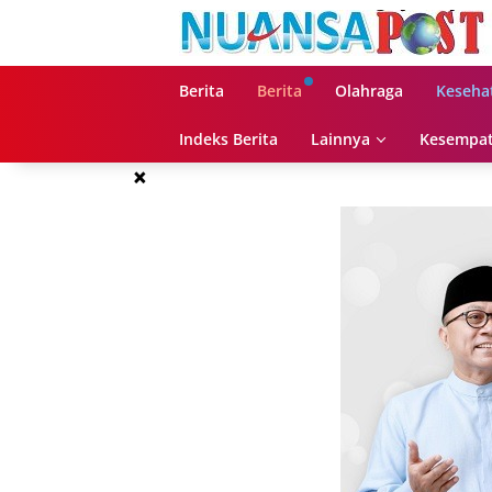
Langsung
ke
konten
Berita
Berita
Olahraga
Keseha
Indeks Berita
Lainnya
Kesempat
×