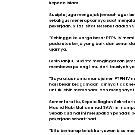
kepada Islam.
Sucipto juga mengajak jemaah agar be
sekaligus menerapkannya saat menjalan
pekerjaan. Sifat-sifat tersebut adalah
“Sehingga keluarga besar PTPN IV mem
pada etos kerja yang baik dan benar d
ujarnya.
Lebih lanjut, Sucipto mengingatkan j
membawa pulang ilmu dari tausiyah yan
“Saya atas nama manajemen PTPN IV m
hari besar keagamaan lainnya tidak se
untuk lebih memahami dan menghayati 
Sementara itu, Kepala Bagian Sekretari
Maulid Nabi Muhammad SAW ini mampu
Sebab dua hal ini merupakan pondasi 
pekerjaan sehari-hari.
“Kita berharap kelak karyawan bisa m