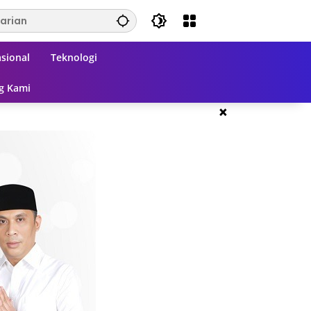
sional
Teknologi
g Kami
×