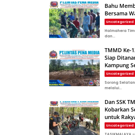
Bahu Memba
Bersama Wa
Uncategorized
Halmahera Tim
dan…
TMMD Ke-12
Siap Ditan
Kampung S
Uncategorized
Sorong Selata
melalui…
Dan SSK TM
Kobarkan S
untuk Raky
Uncategorized
TASIKMALAYA –