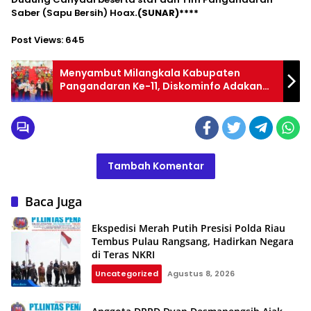
Saber (Sapu Bersih) Hoax
.(SUNAR)****
Post Views:
645
Menyambut Milangkala Kabupaten
Pangandaran Ke-11, Diskominfo Adakan
Lomba Vlog “Hayu Ka Pangandaran”
Tambah Komentar
Baca Juga
Ekspedisi Merah Putih Presisi Polda Riau
Tembus Pulau Rangsang, Hadirkan Negara
di Teras NKRI
Uncategorized
Agustus 8, 2026