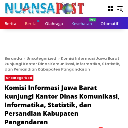
L
a
n
g
Berita
Berita
Olahraga
Kesehatan
Otomatif
s
u
n
g
k
e
Beranda
Uncategorized
Komisi Informasi Jawa Barat
k
kunjungi Kantor Dinas Komunikasi, Informatika, Statistik,
o
dan Persandian Kabupaten Pangandaran
n
Uncategorized
t
Komisi Informasi Jawa Barat
e
n
kunjungi Kantor Dinas Komunikasi,
Informatika, Statistik, dan
Persandian Kabupaten
Pangandaran