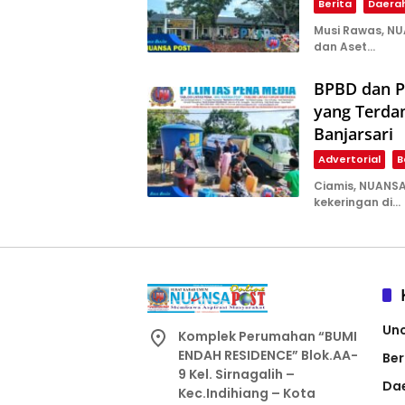
Berita
Daera
Musi Rawas, N
dan Aset…
BPBD dan P
yang Terda
Banjarsari
Advertorial
B
Ciamis, NUANS
kekeringan di…
Un
Komplek Perumahan “BUMI
ENDAH RESIDENCE” Blok.AA-
Ber
9 Kel. Sirnagalih –
Da
Kec.Indihiang – Kota