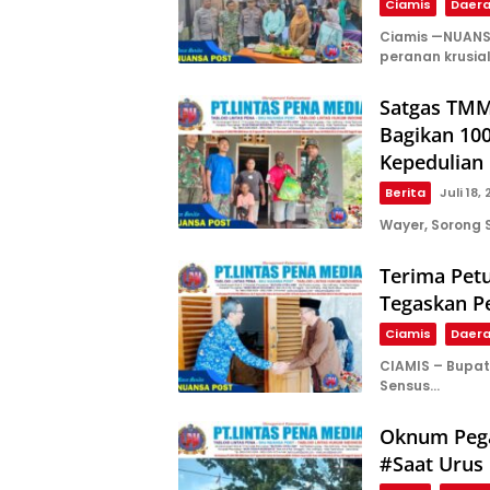
Ciamis
Daer
Ciamis —NUANS
peranan krusia
Satgas TMM
Bagikan 10
Kepedulian 
Berita
Juli 18,
Wayer, Sorong 
Terima Pet
Tegaskan Pe
Ciamis
Daer
CIAMIS – Bupat
Sensus…
Oknum Pega
#Saat Urus