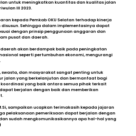
an untuk meningkatkan kuantitas dan kualitas jalan
ulan III 2023.
aran kepada Pemkab OKU Selatan terhadap kinerja
 disusun. Sehingga dalam implementasinya dapat
f sesuai dengan prinsip penggunaan anggaran dan
ram pusat dan daerah.
n daerah akan berdampak baik pada peningkatan
 nasional seperti pertumbuhan ekonomi, mengurangi
.
h, swasta, dan masyarakat sangat penting untuk
 jalan yang berkelanjutan dan bermanfaat bagi
koordinasi yang baik antara semua pihak terkait
 dapat berjalan dengan baik dan memberikan
t.
.,M.Si, sampaikan ucapkan terimakasih kepada jajaran
ga pelaksanaan pemeriksaan dapat berjalan dengan
if dan sudah mengkomunikasikannya apa hal-hal yang
)