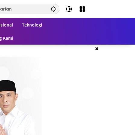
sional
Teknologi
g Kami
×