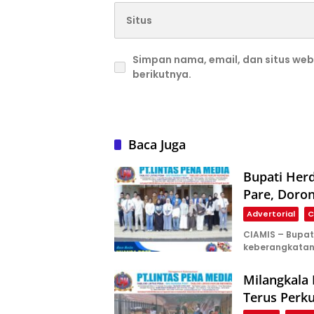
Simpan nama, email, dan situs we
berikutnya.
Baca Juga
Bupati Herd
Pare, Doron
Advertorial
C
CIAMIS – Bupat
keberangkata
Milangkala 
Terus Perk