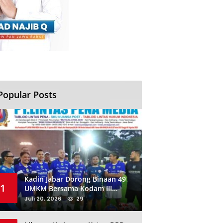
Popular Posts
Kadin Jabar Dorong Binaan 49
1
UMKM Bersama Kodam III
Siliwangi Sambil Nobar Final
Juli 20, 2026
29
Piala Dunia, Akan Ada Investor
Baru di Jabar