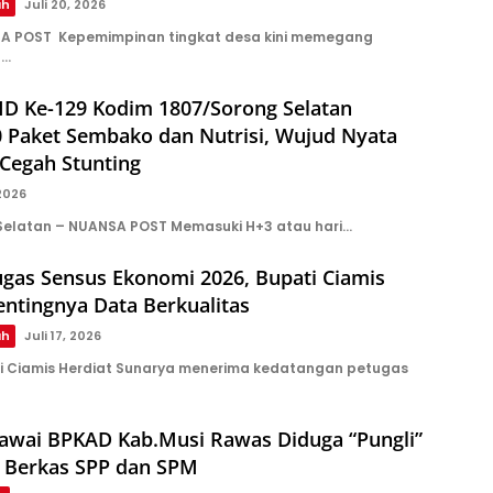
ah
Juli 20, 2026
A POST Kepemimpinan tingkat desa kini memegang
l…
D Ke-129 Kodim 1807/Sorong Selatan
0 Paket Sembako dan Nutrisi, Wujud Nyata
Cegah Stunting
 2026
Selatan – NUANSA POST Memasuki H+3 atau hari…
ugas Sensus Ekonomi 2026, Bupati Ciamis
ntingnya Data Berkualitas
ah
Juli 17, 2026
i Ciamis Herdiat Sunarya menerima kedatangan petugas
wai BPKAD Kab.Musi Rawas Diduga “Pungli”
 Berkas SPP dan SPM