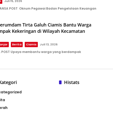
h
Juli 15, 2026
UANSA POST Oknum Pegawai Badan Pengelolaan Keuangan
erumdam Tirta Galuh Ciamis Bantu Warga
mpak Kekeringan di Wilayah Kecamatan
anjar
Berita
Ciamis
Juli 13, 2026
A POST Upaya membantu warga yang berdampak
Kategori
Histats
categorized
ita
erah