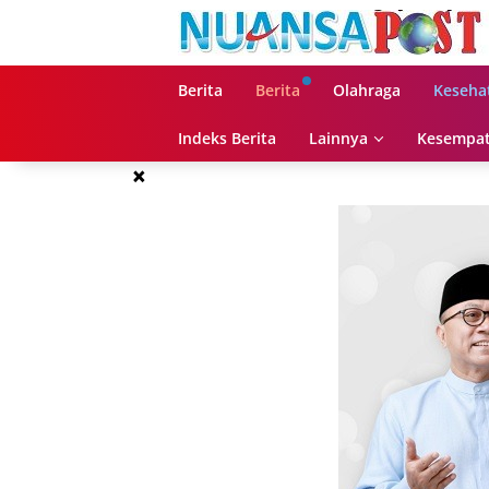
Langsung
ke
konten
Berita
Berita
Olahraga
Keseha
Indeks Berita
Lainnya
Kesempat
×