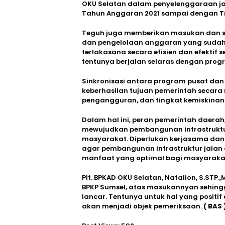
OKU Selatan dalam penyelenggaraan jal
Tahun Anggaran 2021 sampai dengan Triw
Teguh juga memberikan masukan dan s
dan pengelolaan anggaran yang sudah
terlakasana secara efisien dan efekti
tentunya berjalan selaras dengan prog
Sinkronisasi antara program pusat da
keberhasilan tujuan pemerintah secara
pengangguran, dan tingkat kemiskinan
Dalam hal ini, peran pemerintah daera
mewujudkan pembangunan infrastruktur
masyarakat. Diperlukan kerjasama dan 
agar pembangunan infrastruktur jalan
manfaat yang optimal bagi masyaraka
Plt. BPKAD OKU Selatan, Natalion, S.STP
BPKP Sumsel, atas masukannyan sehing
lancar. Tentunya untuk hal yang posit
akan menjadi objek pemeriksaan.
( BAS 