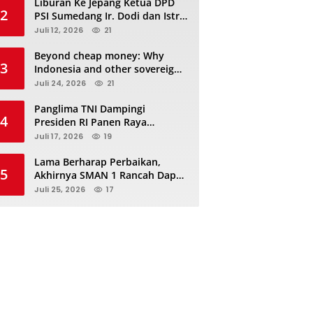
Liburan Ke Jepang Ketua DPD
2
PSI Sumedang Ir. Dodi dan Istri
Kibarkan Bendera PSI “Jangan
Juli 12, 2026
21
Habis Manis Sepah Di Buang”
Beyond cheap money: Why
3
Indonesia and other sovereigns
are turning to panda bonds
Juli 24, 2026
21
Panglima TNI Dampingi
4
Presiden RI Panen Raya
Terpadu TNI, Perkuat
Juli 17, 2026
19
Ketahanan Pangan Nasional
Lama Berharap Perbaikan,
5
Akhirnya SMAN 1 Rancah Dapat
Revitalisasi dan Kini Sedang
Juli 25, 2026
17
Proses Pengerjaan