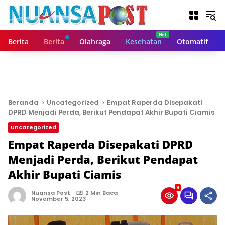
L
a
n
g
Berita
Berita
Olahraga
Kesehatan
Otomatif
s
u
n
g
k
e
Beranda
Uncategorized
Empat Raperda Disepakati
k
DPRD Menjadi Perda, Berikut Pendapat Akhir Bupati Ciamis
o
Uncategorized
n
t
Empat Raperda Disepakati DPRD
e
Menjadi Perda, Berikut Pendapat
n
Akhir Bupati Ciamis
9
Nuansa Post
2 Min Baca
November 5, 2023