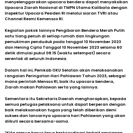
menyelenggarakan upacara bendera dapat menyaksikan
Upacara Ziarah Nasional di TMPN Utama Kalibata dengan
Inspektur Upacara Pesiden RI melalui siaran TVRI atau
Channel Resmi Kemensos RI.
Kegiatan pokok lainnya Pengibaran Bendera Merah Putih
satu tiang penuh di setiap rumah dan lingkungan
pemukiman penduduk pada tanggal 10 November 2023
dan Hening Cipta Tanggal 10 November 2023 selama 60
detik dimulai pukul 08.15 (waktu setempat) secara
serentak di seluruh Indonesia.
Dalam hal ini, Pemkab OKU Selatan akan melaksanakan
rangaian Peringatan Hari Pahlawan Tahun 2023, sebagai
mana perintah Mensos RI, baik itu upacara bendera,
Ziarah makan Pahlawan serta yang lainnya.
Sementara itu Sekretaris Daerah mengharapkan, kepada
semua petugas pelaksana untuk dapat berperan dengan
baik melaksanakan tugas yang telah diberikan demi
sukses dan lancarnya upacara hari Pahlawan yang akan
diikuti secara bersama-sama.
“Kita semua harus terus berkoordinasi terkait persiapan