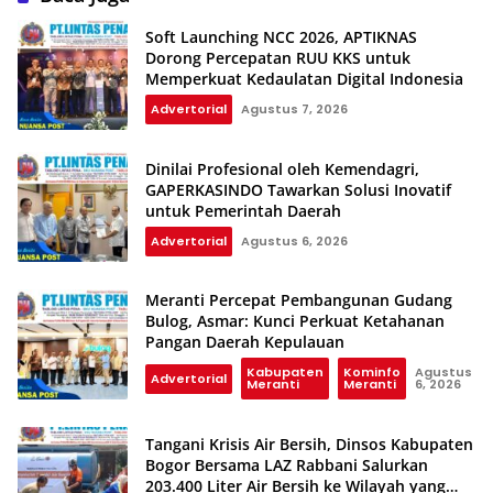
Soft Launching NCC 2026, APTIKNAS
Dorong Percepatan RUU KKS untuk
Memperkuat Kedaulatan Digital Indonesia
Advertorial
Agustus 7, 2026
Dinilai Profesional oleh Kemendagri,
GAPERKASINDO Tawarkan Solusi Inovatif
untuk Pemerintah Daerah
Advertorial
Agustus 6, 2026
Meranti Percepat Pembangunan Gudang
Bulog, Asmar: Kunci Perkuat Ketahanan
Pangan Daerah Kepulauan
Kabupaten
Kominfo
Agustus
Advertorial
Meranti
Meranti
6, 2026
Tangani Krisis Air Bersih, Dinsos Kabupaten
Bogor Bersama LAZ Rabbani Salurkan
203.400 Liter Air Bersih ke Wilayah yang