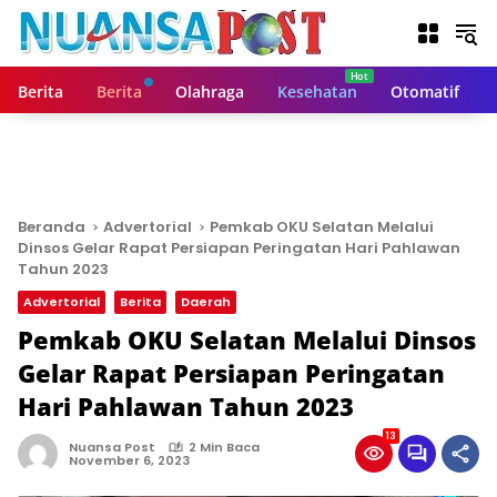
L
a
n
g
Berita
Berita
Olahraga
Kesehatan
Otomatif
s
u
n
g
k
e
Beranda
Advertorial
Pemkab OKU Selatan Melalui
k
Dinsos Gelar Rapat Persiapan Peringatan Hari Pahlawan
o
Tahun 2023
n
Advertorial
Berita
Daerah
t
Pemkab OKU Selatan Melalui Dinsos
e
n
Gelar Rapat Persiapan Peringatan
Hari Pahlawan Tahun 2023
13
Nuansa Post
2 Min Baca
November 6, 2023