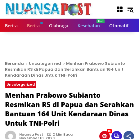
L
a
n
g
Berita
Berita
Olahraga
Kesehatan
Otomatif
s
u
n
g
k
e
Beranda
Uncategorized
Menhan Prabowo Subianto
k
Resmikan RS di Papua dan Serahkan Bantuan 164 Unit
o
Kendaraan Dinas Untuk TNI-Polri
n
Uncategorized
t
Menhan Prabowo Subianto
e
n
Resmikan RS di Papua dan Serahkan
Bantuan 164 Unit Kendaraan Dinas
Untuk TNI-Polri
16
Nuansa Post
2 Min Baca
November 10, 2023