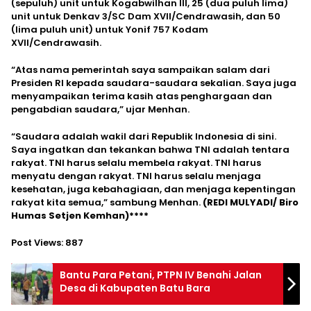
(sepuluh) unit untuk Kogabwilhan III, 25 (dua puluh lima)
unit untuk Denkav 3/SC Dam XVII/Cendrawasih, dan 50
(lima puluh unit) untuk Yonif 757 Kodam
XVII/Cendrawasih.
“Atas nama pemerintah saya sampaikan salam dari
Presiden RI kepada saudara-saudara sekalian. Saya juga
menyampaikan terima kasih atas penghargaan dan
pengabdian saudara,” ujar Menhan.
“Saudara adalah wakil dari Republik Indonesia di sini.
Saya ingatkan dan tekankan bahwa TNI adalah tentara
rakyat. TNI harus selalu membela rakyat. TNI harus
menyatu dengan rakyat. TNI harus selalu menjaga
kesehatan, juga kebahagiaan, dan menjaga kepentingan
rakyat kita semua,” sambung Menhan.
(REDI MULYADI/ Biro
Humas Setjen Kemhan)****
Post Views:
887
Bantu Para Petani, PTPN IV Benahi Jalan
Desa di Kabupaten Batu Bara