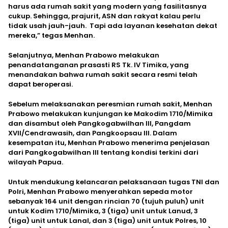
harus ada rumah sakit yang modern yang fasilitasnya
cukup. Sehingga, prajurit, ASN dan rakyat kalau perlu
tidak usah jauh-jauh. Tapi ada layanan kesehatan dekat
mereka,” tegas Menhan.
Selanjutnya, Menhan Prabowo melakukan
penandatanganan prasasti RS Tk. IV Timika, yang
menandakan bahwa rumah sakit secara resmi telah
dapat beroperasi.
Sebelum melaksanakan peresmian rumah sakit, Menhan
Prabowo melakukan kunjungan ke Makodim 1710/Mimika
dan disambut oleh Pangkogabwilhan III, Pangdam
XVII/Cendrawasih, dan Pangkoopsau III. Dalam
kesempatan itu, Menhan Prabowo menerima penjelasan
dari Pangkogabwilhan III tentang kondisi terkini dari
wilayah Papua.
Untuk mendukung kelancaran pelaksanaan tugas TNI dan
Polri, Menhan Prabowo menyerahkan sepeda motor
sebanyak 164 unit dengan rincian 70 (tujuh puluh) unit
untuk Kodim 1710/Mimika, 3 (tiga) unit untuk Lanud, 3
(tiga) unit untuk Lanal, dan 3 (tiga) unit untuk Polres, 10