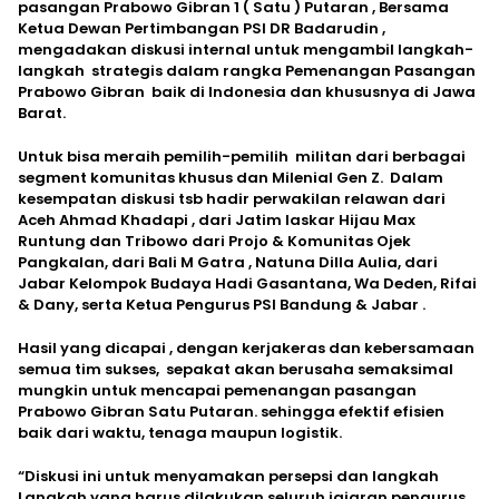
pasangan Prabowo Gibran 1 ( Satu ) Putaran , Bersama
Ketua Dewan Pertimbangan PSI DR Badarudin ,
mengadakan diskusi internal untuk mengambil langkah-
langkah strategis dalam rangka Pemenangan Pasangan
Prabowo Gibran baik di Indonesia dan khususnya di Jawa
Barat.
Untuk bisa meraih pemilih-pemilih militan dari berbagai
segment komunitas khusus dan Milenial Gen Z. Dalam
kesempatan diskusi tsb hadir perwakilan relawan dari
Aceh Ahmad Khadapi , dari Jatim laskar Hijau Max
Runtung dan Tribowo dari Projo & Komunitas Ojek
Pangkalan, dari Bali M Gatra , Natuna Dilla Aulia, dari
Jabar Kelompok Budaya Hadi Gasantana, Wa Deden, Rifai
& Dany, serta Ketua Pengurus PSI Bandung & Jabar .
Hasil yang dicapai , dengan kerjakeras dan kebersamaan
semua tim sukses, sepakat akan berusaha semaksimal
mungkin untuk mencapai pemenangan pasangan
Prabowo Gibran Satu Putaran. sehingga efektif efisien
baik dari waktu, tenaga maupun logistik.
“Diskusi ini untuk menyamakan persepsi dan langkah
Langkah yang harus dilakukan seluruh jajaran pengurus