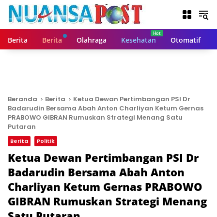
L
a
n
g
Berita
Berita
Olahraga
Kesehatan
Otomatif
s
u
n
g
k
e
Beranda
Berita
Ketua Dewan Pertimbangan PSI Dr
k
Badarudin Bersama Abah Anton Charliyan Ketum Gernas
o
PRABOWO GIBRAN Rumuskan Strategi Menang Satu
n
Putaran
t
Berita
Politik
e
Ketua Dewan Pertimbangan PSI Dr
n
Badarudin Bersama Abah Anton
Charliyan Ketum Gernas PRABOWO
GIBRAN Rumuskan Strategi Menang
Satu Putaran