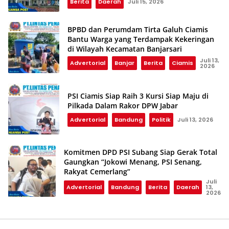
Berita
Daerah
Juli 15, 2026
BPBD dan Perumdam Tirta Galuh Ciamis
Bantu Warga yang Terdampak Kekeringan
di Wilayah Kecamatan Banjarsari
Juli 13,
Advertorial
Banjar
Berita
Ciamis
2026
PSI Ciamis Siap Raih 3 Kursi Siap Maju di
Pilkada Dalam Rakor DPW Jabar
Advertorial
Bandung
Politik
Juli 13, 2026
Komitmen DPD PSI Subang Siap Gerak Total
Gaungkan “Jokowi Menang, PSI Senang,
Rakyat Cemerlang”
Juli
Advertorial
Bandung
Berita
Daerah
13,
2026