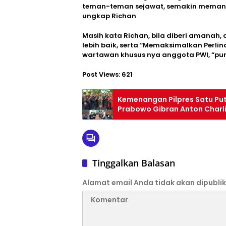
teman-teman sejawat, semakin memanta
ungkap Richan
Masih kata Richan, bila diberi amanah
lebih baik, serta “Memaksimalkan Perl
wartawan khusus nya anggota PWI, “p
Post Views:
621
Kemenangan Pilpres Satu Pu
Prabowo Gibran Anton Charl
Tinggalkan Balasan
Alamat email Anda tidak akan dipublik