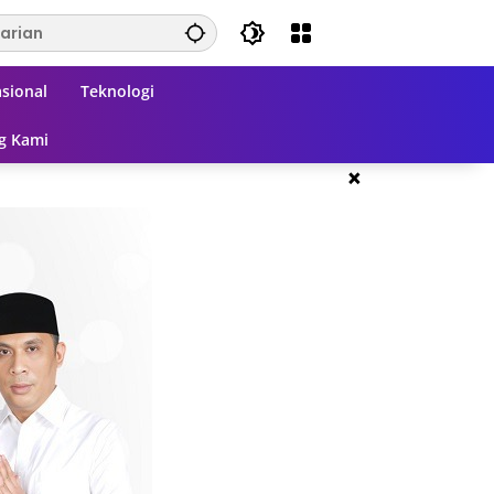
sional
Teknologi
g Kami
×