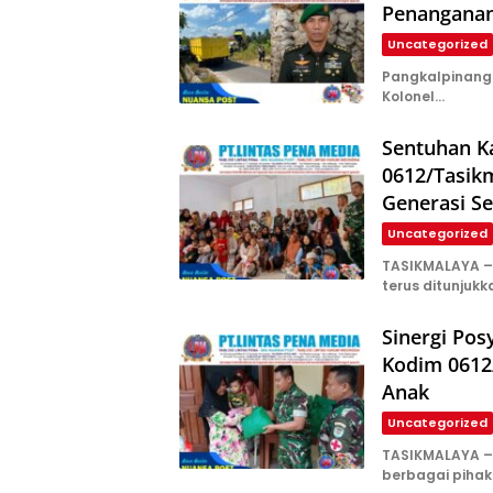
Penanganan
Uncategorized
Pangkalpinang –
Kolonel…
Sentuhan K
0612/Tasik
Generasi S
Uncategorized
TASIKMALAYA –
terus ditunjuk
Sinergi Po
Kodim 0612/
Anak
Uncategorized
TASIKMALAYA – 
berbagai pihak