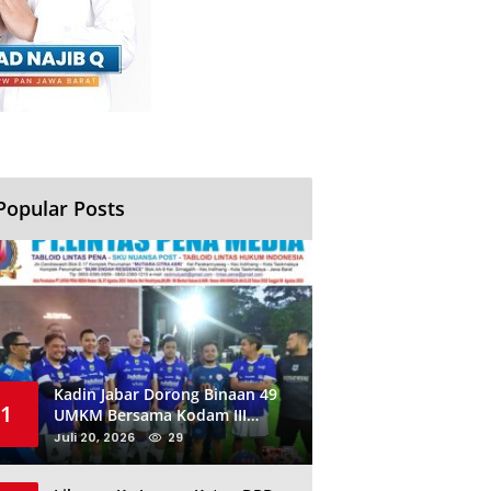
Popular Posts
Kadin Jabar Dorong Binaan 49
1
UMKM Bersama Kodam III
Siliwangi Sambil Nobar Final
Juli 20, 2026
29
Piala Dunia, Akan Ada Investor
Baru di Jabar