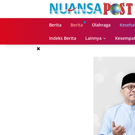
Langsung
ke
konten
Berita
Berita
Olahraga
Keseha
Indeks Berita
Lainnya
Kesempat
×