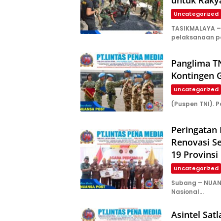
Uncategorized
TASIKMALAYA –
pelaksanaan 
Panglima TN
Kontingen
Uncategorized
(Puspen TNI). P
Peringatan
Renovasi Se
19 Provinsi
Uncategorized
Subang – NUAN
Nasional…
Asintel Satl