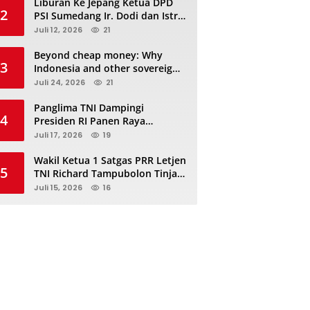
Liburan Ke Jepang Ketua DPD
2
PSI Sumedang Ir. Dodi dan Istri
Kibarkan Bendera PSI “Jangan
Juli 12, 2026
21
Habis Manis Sepah Di Buang”
Beyond cheap money: Why
3
Indonesia and other sovereigns
are turning to panda bonds
Juli 24, 2026
21
Panglima TNI Dampingi
4
Presiden RI Panen Raya
Terpadu TNI, Perkuat
Juli 17, 2026
19
Ketahanan Pangan Nasional
Wakil Ketua 1 Satgas PRR Letjen
5
TNI Richard Tampubolon Tinjau
Padang Sidimpuan dan
Juli 15, 2026
16
Tapanuli Selatan Sumatera
Utara, Ada apa..?