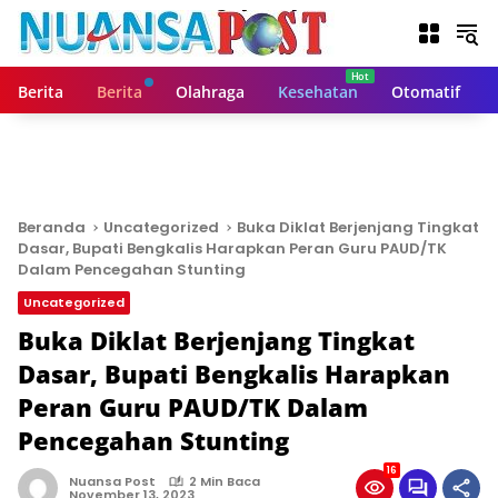
L
a
n
g
Berita
Berita
Olahraga
Kesehatan
Otomatif
s
u
n
g
k
e
Beranda
Uncategorized
Buka Diklat Berjenjang Tingkat
k
Dasar, Bupati Bengkalis Harapkan Peran Guru PAUD/TK
o
Dalam Pencegahan Stunting
n
Uncategorized
t
Buka Diklat Berjenjang Tingkat
e
n
Dasar, Bupati Bengkalis Harapkan
Peran Guru PAUD/TK Dalam
Pencegahan Stunting
16
Nuansa Post
2 Min Baca
November 13, 2023