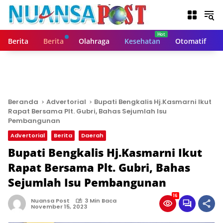
L
a
n
g
Berita
Berita
Olahraga
Kesehatan
Otomatif
s
u
n
g
k
e
Beranda
Advertorial
Bupati Bengkalis Hj.Kasmarni Ikut
k
Rapat Bersama Plt. Gubri, Bahas Sejumlah Isu
o
Pembangunan
n
Advertorial
Berita
Daerah
t
Bupati Bengkalis Hj.Kasmarni Ikut
e
n
Rapat Bersama Plt. Gubri, Bahas
Sejumlah Isu Pembangunan
16
Nuansa Post
3 Min Baca
November 15, 2023