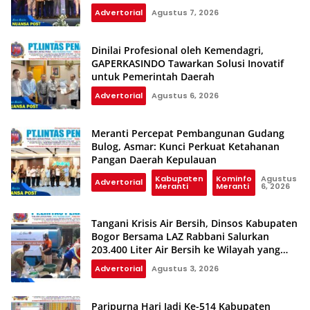
Advertorial
Agustus 7, 2026
Dinilai Profesional oleh Kemendagri,
GAPERKASINDO Tawarkan Solusi Inovatif
untuk Pemerintah Daerah
Advertorial
Agustus 6, 2026
Meranti Percepat Pembangunan Gudang
Bulog, Asmar: Kunci Perkuat Ketahanan
Pangan Daerah Kepulauan
Kabupaten
Kominfo
Agustus
Advertorial
Meranti
Meranti
6, 2026
Tangani Krisis Air Bersih, Dinsos Kabupaten
Bogor Bersama LAZ Rabbani Salurkan
203.400 Liter Air Bersih ke Wilayah yang
Terdampak Kekeringan
Advertorial
Agustus 3, 2026
Paripurna Hari Jadi Ke-514 Kabupaten