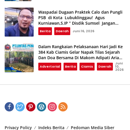
Waspadai Dugaan Praktek Calo dan Pungli
PSB di Kota Lubuklinggau! Agus
Kurniawan,S.IP ” Disdik Sumsel Jangan
Tebang Pilih,Jika Benar Wajib Tindak Tegas”
Berita
Daerah
Juni 16, 2026
Dalam Rangkaian Pelaksanaan Hari Jadi Ke
384 Kab Ciamis Gelar Napak Tilas Sejarah
Dan Doa Bersama Di Makom Adipati Aria
Panji Jaya Negara
Juni
Advertorial
Berita
Ciamis
Daerah
10,
2026
Privacy Policy
Indeks Berita
Pedoman Media Siber