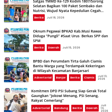
Satgas TMMD Ke-129 Kodim 1807/Sorong
Selatan Bagikan 100 Paket Sembako dan
Nutrisi, Wujud Nyata Kepedulian Cegah
Stunting
Berita
Juli 18, 2026
Oknum Pegawai BPKAD Kab.Musi Rawas
Diduga “Pungli” #Saat Urus Berkas SPP dan
SPM
Berita
Daerah
Juli 15, 2026
BPBD dan Perumdam Tirta Galuh Ciamis
Bantu Warga yang Terdampak Kekeringan
di Wilayah Kecamatan Banjarsari
Juli 13,
Advertorial
Banjar
Berita
Ciamis
2026
Komitmen DPD PSI Subang Siap Gerak Total
Gaungkan “Jokowi Menang, PSI Senang,
Rakyat Cemerlang”
Juli
Advertorial
Bandung
Berita
Daerah
13,
2026