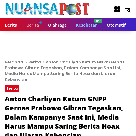
L
a
n
g
Berita
Berita
Olahraga
Kesehatan
Otomatif
s
u
n
g
k
e
Beranda
Berita
Anton Charliyan Ketum GNPP Gernas
k
Prabowo Gibran Tegaskan, Dalam Kampanye Saat Ini,
o
Media Harus Mampu Saring Berita Hoax dan Ujaran
n
Kebencian
t
Berita
e
Anton Charliyan Ketum GNPP
n
Gernas Prabowo Gibran Tegaskan,
Dalam Kampanye Saat Ini, Media
Harus Mampu Saring Berita Hoax
dan Ujaran Kebencian