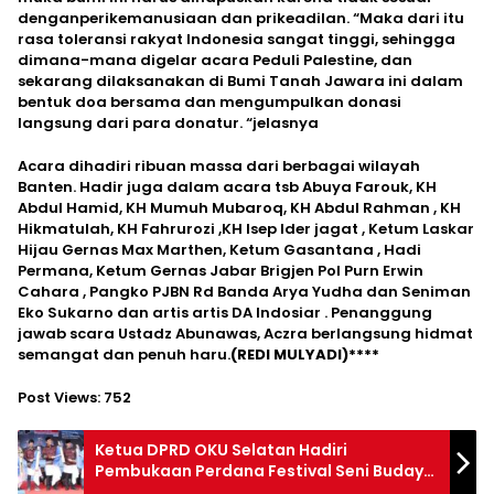
denganperikemanusiaan dan prikeadilan. “Maka dari itu
rasa toleransi rakyat Indonesia sangat tinggi, sehingga
dimana-mana digelar acara Peduli Palestine, dan
sekarang dilaksanakan di Bumi Tanah Jawara ini dalam
bentuk doa bersama dan mengumpulkan donasi
langsung dari para donatur. “jelasnya
Acara dihadiri ribuan massa dari berbagai wilayah
Banten. Hadir juga dalam acara tsb Abuya Farouk, KH
Abdul Hamid, KH Mumuh Mubaroq, KH Abdul Rahman , KH
Hikmatulah, KH Fahrurozi ,KH Isep Ider jagat , Ketum Laskar
Hijau Gernas Max Marthen, Ketum Gasantana , Hadi
Permana, Ketum Gernas Jabar Brigjen Pol Purn Erwin
Cahara , Pangko PJBN Rd Banda Arya Yudha dan Seniman
Eko Sukarno dan artis artis DA Indosiar . Penanggung
jawab scara Ustadz Abunawas, Aczra berlangsung hidmat
semangat dan penuh haru.
(REDI MULYADI)****
Post Views:
752
Ketua DPRD OKU Selatan Hadiri
Pembukaan Perdana Festival Seni Budaya
Danau Rakihan