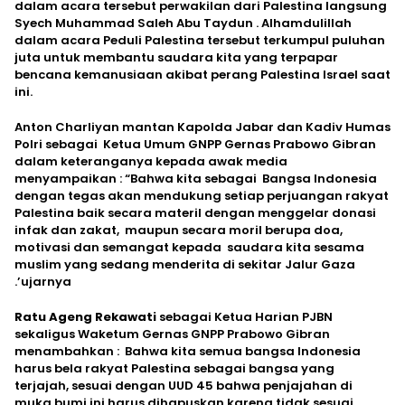
dalam acara tersebut perwakilan dari Palestina langsung
Syech Muhammad Saleh Abu Taydun . Alhamdulillah
dalam acara Peduli Palestina tersebut terkumpul puluhan
juta untuk membantu saudara kita yang terpapar
bencana kemanusiaan akibat perang Palestina Israel saat
ini.
Anton Charliyan mantan Kapolda Jabar dan Kadiv Humas
Polri sebagai Ketua Umum GNPP Gernas Prabowo Gibran
dalam keteranganya kepada awak media
menyampaikan : “Bahwa kita sebagai Bangsa Indonesia
dengan tegas akan mendukung setiap perjuangan rakyat
Palestina baik secara materil dengan menggelar donasi
infak dan zakat, maupun secara moril berupa doa,
motivasi dan semangat kepada saudara kita sesama
muslim yang sedang menderita di sekitar Jalur Gaza
.’ujarnya
Ratu Ageng Rekawati
sebagai Ketua Harian PJBN
sekaligus Waketum Gernas GNPP Prabowo Gibran
menambahkan : Bahwa kita semua bangsa Indonesia
harus bela rakyat Palestina sebagai bangsa yang
terjajah, sesuai dengan UUD 45 bahwa penjajahan di
muka bumi ini harus dihapuskan karena tidak sesuai