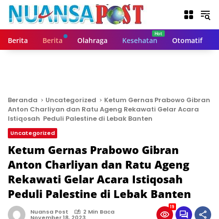
L
a
n
g
Berita
Berita
Olahraga
Kesehatan
Otomatif
s
u
n
g
k
e
Beranda
Uncategorized
Ketum Gernas Prabowo Gibran
k
Anton Charliyan dan Ratu Ageng Rekawati Gelar Acara
o
Istiqosah Peduli Palestine di Lebak Banten
n
Uncategorized
t
Ketum Gernas Prabowo Gibran
e
n
Anton Charliyan dan Ratu Ageng
Rekawati Gelar Acara Istiqosah
Peduli Palestine di Lebak Banten
19
Nuansa Post
2 Min Baca
November 18, 2023