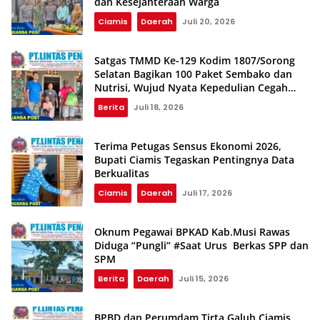
dan Kesejahteraan Warga
Ciamis
Daerah
Juli 20, 2026
Satgas TMMD Ke-129 Kodim 1807/Sorong
Selatan Bagikan 100 Paket Sembako dan
Nutrisi, Wujud Nyata Kepedulian Cegah
Stunting
Berita
Juli 18, 2026
Terima Petugas Sensus Ekonomi 2026,
Bupati Ciamis Tegaskan Pentingnya Data
Berkualitas
Ciamis
Daerah
Juli 17, 2026
Oknum Pegawai BPKAD Kab.Musi Rawas
Diduga “Pungli” #Saat Urus Berkas SPP dan
SPM
Berita
Daerah
Juli 15, 2026
BPBD dan Perumdam Tirta Galuh Ciamis