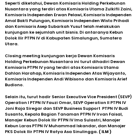
Seperti diketahui, Dewan Komisaris Holding Perkebunan
Nusantara yang terdiri atas Komisaris Utama Zulkifli Zaini,
Komisaris Independen Erwan Pelawi, Komisaris Independen
Amal Bakti Pulungan, Komisaris Independen Wisto Prihadi
dan Komisaris Asep Subarkah Yusuf telah melakukan
kunjungan ke sejumlah unit bisnis. Di antaranya Kebun
Dolok Ilir PTPN IV di Kabupaten Simalungun, Sumatera
Utara.
Closing meeting kunjungan kerja Dewan Komisaris
Holding Perkebunan Nusantara ini turut dihadiri Dewan
Komisaris PTPN IV yang terdiri atas Komisaris Utama
Dahlan Harahap, Komisaris Independen Atas Wijayanto,
Komisaris Independen Andi Wibisono dan Komisaris Arief
Budiono.
Selain itu, turut hadir Senior Executive Vice President (SEVP)
Operation I PTPN IV Fauzi Omar, SEVP Operation II PTPN IV
Joni Raja Siregar dan SEVP Business Support PTPN IV Budi
Susanto, Kepala Bagian Tanaman PTPN IV Irvan Faisal,
Manajer Kebun Dolok Ilir PTPN IV Ima Sulastri, Manajer
Kebun Laras PTPN IV Muhammad Iskandar, dan Manajer
PKS Dolok Ilir PTPN IV Ratya Asa Sinulingga
. ( ILM )