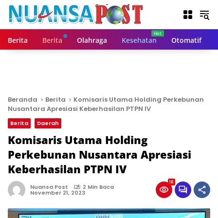
L
a
n
g
Berita
Berita
Olahraga
Kesehatan
Otomatif
s
u
n
g
k
e
Beranda
Berita
Komisaris Utama Holding Perkebunan
k
Nusantara Apresiasi Keberhasilan PTPN IV
o
Berita
Daerah
n
t
Komisaris Utama Holding
e
Perkebunan Nusantara Apresiasi
n
Keberhasilan PTPN IV
16
Nuansa Post
2 Min Baca
November 21, 2023