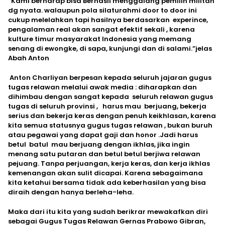
“Kami berharap bisa Berhasil menggalang pemilih militan
dg nyata. walaupun pola silaturahmi door to door ini
cukup melelahkan tapi hasilnya berdasarkan experince,
pengalaman real akan sangat efektif sekali , karena
kulture timur masyarakat Indonesia yang memang
senang di ewongke, di sapa, kunjungi dan di salami.”jelas
Abah Anton
Anton Charliyan berpesan kepada seluruh jajaran gugus
tugas relawan melalui awak media : diharapkan dan
dihimbau dengan sangat kepada seluruh relawan gugus
tugas di seluruh provinsi , harus mau berjuang, bekerja
serius dan bekerja keras dengan penuh keikhlasan, karena
kita semua statusnya gugus tugas relawan , bukan buruh
atau pegawai yang dapat gaji dan honor .Jadi harus
betul batul mau berjuang dengan ikhlas, jika ingin
menang satu putaran dan betul betul berjiwa relawan
pejuang. Tanpa perjuangan, kerja keras, dan kerja ikhlas
kemenangan akan sulit dicapai. Karena sebagaimana
kita ketahui bersama tidak ada keberhasilan yang bisa
diraih dengan hanya berleha-leha.
Maka dari itu kita yang sudah berikrar mewakafkan diri
sebagai Gugus Tugas Relawan Gernas Prabowo Gibran,