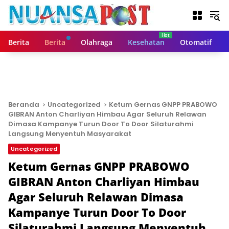
L
a
n
g
Berita
Berita
Olahraga
Kesehatan
Otomatif
s
u
n
g
k
e
Beranda
Uncategorized
Ketum Gernas GNPP PRABOWO
k
GIBRAN Anton Charliyan Himbau Agar Seluruh Relawan
o
Dimasa Kampanye Turun Door To Door Silaturahmi
n
Langsung Menyentuh Masyarakat
t
Uncategorized
e
Ketum Gernas GNPP PRABOWO
n
GIBRAN Anton Charliyan Himbau
Agar Seluruh Relawan Dimasa
Kampanye Turun Door To Door
Silaturahmi Langsung Menyentuh