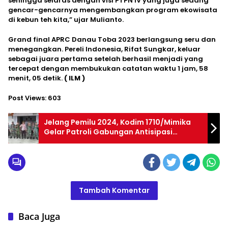
sehingga selaras dengan visi PTPN IV yang juga sedang
gencar-gencarnya mengembangkan program ekowisata
di kebun teh kita,” ujar Mulianto.
Grand final APRC Danau Toba 2023 berlangsung seru dan
menegangkan. Pereli Indonesia, Rifat Sungkar, keluar
sebagai juara pertama setelah berhasil menjadi yang
tercepat dengan membukukan catatan waktu 1 jam, 58
menit, 05 detik.
( ILM )
Post Views:
603
Jelang Pemilu 2024, Kodim 1710/Mimika
Gelar Patroli Gabungan Antisipasi
Kerawanan
Tambah Komentar
Baca Juga