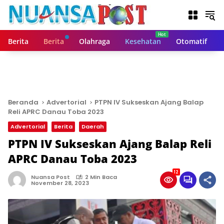
L
a
n
g
Berita
Berita
Olahraga
Kesehatan
Otomatif
s
u
n
g
k
e
Beranda
Advertorial
PTPN IV Sukseskan Ajang Balap
k
Reli APRC Danau Toba 2023
o
Advertorial
Berita
Daerah
n
t
PTPN IV Sukseskan Ajang Balap Reli
e
APRC Danau Toba 2023
n
12
Nuansa Post
2 Min Baca
November 28, 2023