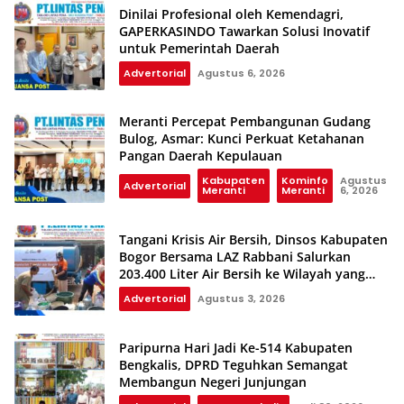
Dinilai Profesional oleh Kemendagri,
GAPERKASINDO Tawarkan Solusi Inovatif
untuk Pemerintah Daerah
Advertorial
Agustus 6, 2026
Meranti Percepat Pembangunan Gudang
Bulog, Asmar: Kunci Perkuat Ketahanan
Pangan Daerah Kepulauan
Kabupaten
Kominfo
Agustus
Advertorial
Meranti
Meranti
6, 2026
Tangani Krisis Air Bersih, Dinsos Kabupaten
Bogor Bersama LAZ Rabbani Salurkan
203.400 Liter Air Bersih ke Wilayah yang
Terdampak Kekeringan
Advertorial
Agustus 3, 2026
Paripurna Hari Jadi Ke-514 Kabupaten
Bengkalis, DPRD Teguhkan Semangat
Membangun Negeri Junjungan