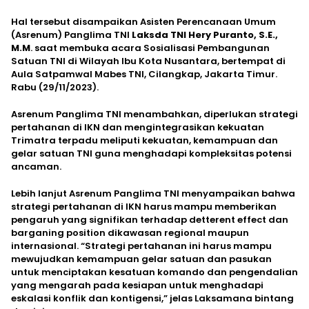
Hal tersebut disampaikan Asisten Perencanaan Umum
(Asrenum) Panglima TNI
Laksda TNI Hery Puranto, S.E.,
M.M
. saat membuka acara Sosialisasi Pembangunan
Satuan TNI di Wilayah Ibu Kota Nusantara, bertempat di
Aula Satpamwal Mabes TNI, Cilangkap, Jakarta Timur.
Rabu (29/11/2023).
Asrenum Panglima TNI menambahkan, diperlukan strategi
pertahanan di IKN dan mengintegrasikan kekuatan
Trimatra terpadu meliputi kekuatan, kemampuan dan
gelar satuan TNI guna menghadapi kompleksitas potensi
ancaman.
Lebih lanjut Asrenum Panglima TNI menyampaikan bahwa
strategi pertahanan di IKN harus mampu memberikan
pengaruh yang signifikan terhadap detterent effect dan
barganing position dikawasan regional maupun
internasional. “Strategi pertahanan ini harus mampu
mewujudkan kemampuan gelar satuan dan pasukan
untuk menciptakan kesatuan komando dan pengendalian
yang mengarah pada kesiapan untuk menghadapi
eskalasi konflik dan kontigensi,” jelas Laksamana bintang