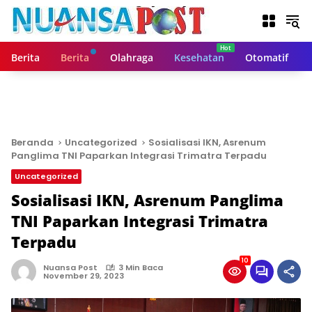
L
a
n
g
Berita
Berita
Olahraga
Kesehatan
Otomatif
s
u
n
g
k
e
Beranda
Uncategorized
Sosialisasi IKN, Asrenum
k
Panglima TNI Paparkan Integrasi Trimatra Terpadu
o
Uncategorized
n
t
Sosialisasi IKN, Asrenum Panglima
e
TNI Paparkan Integrasi Trimatra
n
Terpadu
10
Nuansa Post
3 Min Baca
November 29, 2023