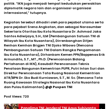
politik. “IKN juga menjadi tempat kedudukan perwakilan
diplomatik negara lain dan organisasi-organisasi
internasional,” tutupnya.
Kegiatan tersebut dihadiri oleh para pejabat utama serta
para pejabat Srena Angkatan, dan sebagai Narasumber
Sekertaris Otoritas Ibu Kota Nusantara Dr. Achmad Jaka
Santos Adiwijaya, S.H., ILM (Pembangunan Satuan TNI di
Wilayah Ibu Kota Nusantara), Dirrenbanghan Ditjen
Renhan Kemhan Brigjen TNI Djoko Wibowo (Rencana
Pembangunan Satuan TNI Dalam Rangka Pengamanan
Ibu Kota Nusantara), Dirhankam Kemen PPN/Bappenas Erik
Armundito, S.T., MT., Ph.D. (Perencanaan Bidang
Pertahanan di IKN), Kasubdit Perencanaan Teknis
Penataan Bangunan Kementrian PUPR, Putri Intan Suri dan
Direktur Perencanaan Tata Ruang Nasional Kementrian
ATR/BPN Dr. Eko Budi Kurniawan, S.T., M. Sc. (Rencana Tata
Ruang Kawasan Strategis Nasional Ibu Kota Nusantara
dan Pulau Kalimantan
).@@ Puspen TNI
Post Views:
720
Panglima TNI Jenderal TNI Agus Subiyanto