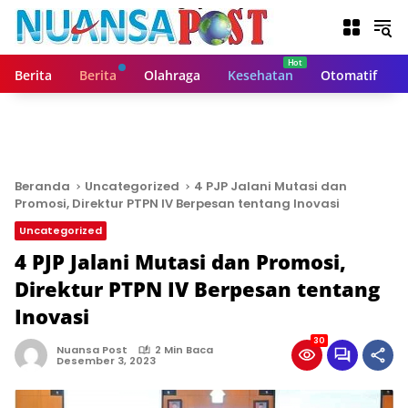
L
a
n
g
Berita
Berita
Olahraga
Kesehatan
Otomatif
s
u
n
g
k
e
Beranda
Uncategorized
4 PJP Jalani Mutasi dan
k
Promosi, Direktur PTPN IV Berpesan tentang Inovasi
o
Uncategorized
n
t
4 PJP Jalani Mutasi dan Promosi,
e
Direktur PTPN IV Berpesan tentang
n
Inovasi
30
Nuansa Post
2 Min Baca
Desember 3, 2023