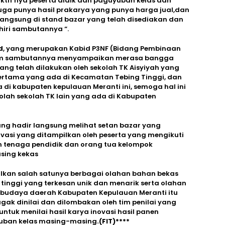
ktif nya peserta didik dan paguyuban kelas dan
juga punya hasil prakarya yang punya harga jual,dan
 langsung di stand bazar yang telah disediakan dan
iri sambutannya “.
d
, yang merupakan Kabid P3NF (Bidang Pembinaan
lam sambutannya menyampaikan merasa bangga
g telah dilakukan oleh sekolah TK Aisyiyah yang
ertama yang ada di Kecamatan Tebing Tinggi, dan
di kabupaten kepulauan Meranti ini, semoga hal ini
olah sekolah TK lain yang ada di Kabupaten
ng hadir langsung melihat setan bazar yang
ovasi yang ditampilkan oleh peserta yang mengikuti
an tenaga pendidik dan orang tua kelompok
sing kekas
ilkan salah satunya berbagai olahan bahan bekas
 tinggi yang terkesan unik dan menarik serta olahan
budaya daerah Kabupaten Kepulauan Meranti itu
jugak dinilai dan dilombakan oleh tim penilai yang
tuk menilai hasil karya inovasi hasil panen
yuban kelas masing-masing
.(FIT)****