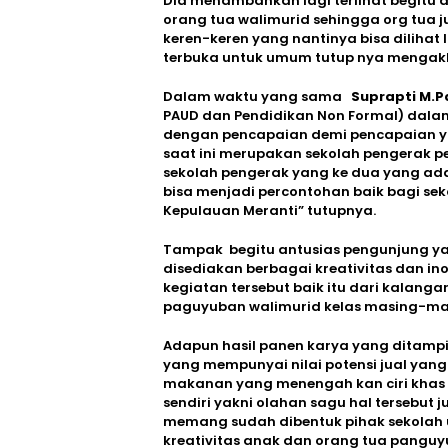
Dia menambahkan lagi terlihat begitu a
orang tua walimurid sehingga org tua 
keren-keren yang nantinya bisa dilihat
terbuka untuk umum tutup nya mengakh
Dalam waktu yang sama
Suprapti M.P
PAUD dan Pendidikan Non Formal) da
dengan pencapaian demi pencapaian yan
saat ini merupakan sekolah pengerak p
sekolah pengerak yang ke dua yang ada 
bisa menjadi percontohan baik bagi sek
Kepulauan Meranti” tutupnya.
Tampak begitu antusias pengunjung ya
disediakan berbagai kreativitas dan in
kegiatan tersebut baik itu dari kalang
paguyuban walimurid kelas masing-ma
Adapun hasil panen karya yang ditamp
yang mempunyai nilai potensi jual yang
makanan yang menengah kan ciri khas 
sendiri yakni olahan sagu hal tersebut 
memang sudah dibentuk pihak sekolah un
kreativitas anak dan orang tua pangu