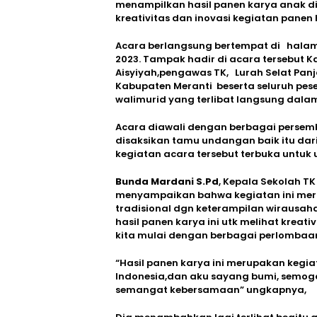
menampilkan hasil panen karya anak d
kreativitas dan inovasi kegiatan panen 
Acara berlangsung bertempat di halama
2023. Tampak hadir di acara tersebut 
Aisyiyah,pengawas TK, Lurah Selat Pa
Kabupaten Meranti beserta seluruh pese
walimurid yang terlibat langsung dala
Acara diawali dengan berbagai persemb
disaksikan tamu undangan baik itu dari
kegiatan acara tersebut terbuka untuk
Bunda Mardani S.Pd
, Kepala Sekolah T
menyampaikan bahwa kegiatan ini m
tradisional dgn keterampilan wirausaha
hasil panen karya ini utk melihat kreat
kita mulai dengan berbagai perlombaa
“Hasil panen karya ini merupakan kegia
Indonesia,dan aku sayang bumi, semoga
semangat kebersamaan” ungkapnya,