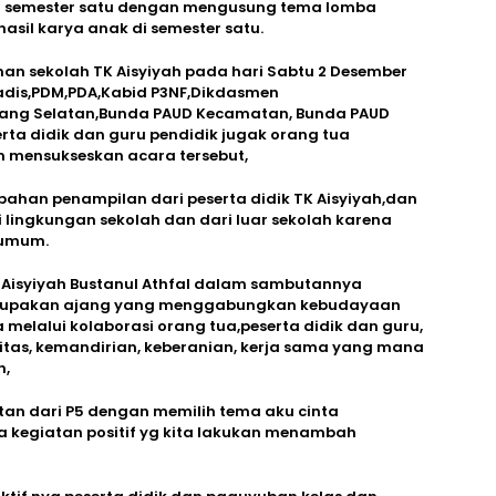
i semester satu dengan mengusung tema lomba
hasil karya anak di semester satu.
n sekolah TK Aisyiyah pada hari Sabtu 2 Desember
Kadis,PDM,PDA,Kabid P3NF,Dikdasmen
njang Selatan,Bunda PAUD Kecamatan, Bunda PAUD
rta didik dan guru pendidik jugak orang tua
m mensukseskan acara tersebut,
ahan penampilan dari peserta didik TK Aisyiyah,dan
 lingkungan sekolah dan dari luar sekolah karena
 umum.
K Aisyiyah Bustanul Athfal dalam sambutannya
erupakan ajang yang menggabungkan kebudayaan
 melalui kolaborasi orang tua,peserta didik dan guru,
ivitas, kemandirian, keberanian, kerja sama yang mana
n,
tan dari P5 dengan memilih tema aku cinta
 kegiatan positif yg kita lakukan menambah