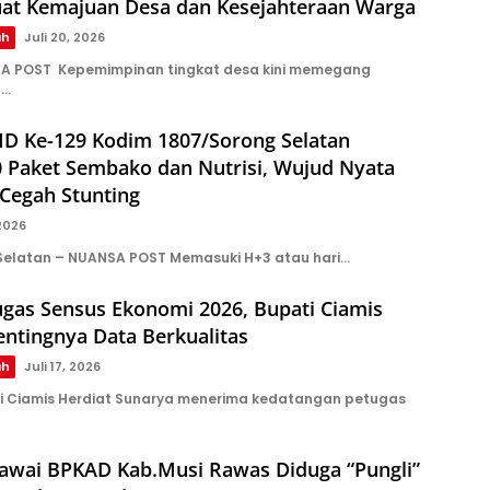
uat Kemajuan Desa dan Kesejahteraan Warga
ah
Juli 20, 2026
A POST Kepemimpinan tingkat desa kini memegang
l…
D Ke-129 Kodim 1807/Sorong Selatan
0 Paket Sembako dan Nutrisi, Wujud Nyata
Cegah Stunting
 2026
Selatan – NUANSA POST Memasuki H+3 atau hari…
ugas Sensus Ekonomi 2026, Bupati Ciamis
ntingnya Data Berkualitas
ah
Juli 17, 2026
i Ciamis Herdiat Sunarya menerima kedatangan petugas
wai BPKAD Kab.Musi Rawas Diduga “Pungli”