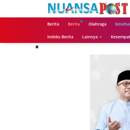
Langsung
ke
konten
Berita
Berita
Olahraga
Keseha
Indeks Berita
Lainnya
Kesempat
×