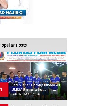
Popular Posts
Kadin Jabar Dorong Binaan 49
1
UMKM Bersama Kodam III
Siliwangi Sambil Nobar Final
Juli 20, 2026
29
Piala Dunia, Akan Ada Investor
Baru di Jabar