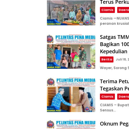
Terus Perk
Ciamis
Daer
Ciamis —NUANS
peranan krusia
Satgas TMM
Bagikan 10
Kepedulian 
Berita
Juli 18,
Wayer, Sorong 
Terima Pet
Tegaskan Pe
Ciamis
Daer
CIAMIS – Bupat
Sensus…
Oknum Pega