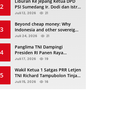
Liburan Ke Jepang Ketua DPD
2
PSI Sumedang Ir. Dodi dan Istri
Kibarkan Bendera PSI “Jangan
Juli 12, 2026
21
Habis Manis Sepah Di Buang”
Beyond cheap money: Why
3
Indonesia and other sovereigns
are turning to panda bonds
Juli 24, 2026
21
Panglima TNI Dampingi
4
Presiden RI Panen Raya
Terpadu TNI, Perkuat
Juli 17, 2026
19
Ketahanan Pangan Nasional
Wakil Ketua 1 Satgas PRR Letjen
5
TNI Richard Tampubolon Tinjau
Padang Sidimpuan dan
Juli 15, 2026
16
Tapanuli Selatan Sumatera
Utara, Ada apa..?