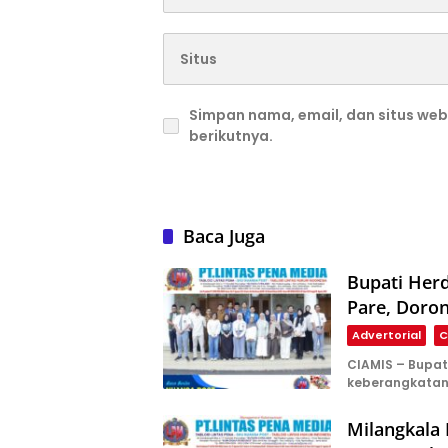
Simpan nama, email, dan situs we
berikutnya.
Baca Juga
Bupati Herd
Pare, Doron
Advertorial
C
CIAMIS – Bupat
keberangkata
Milangkala 