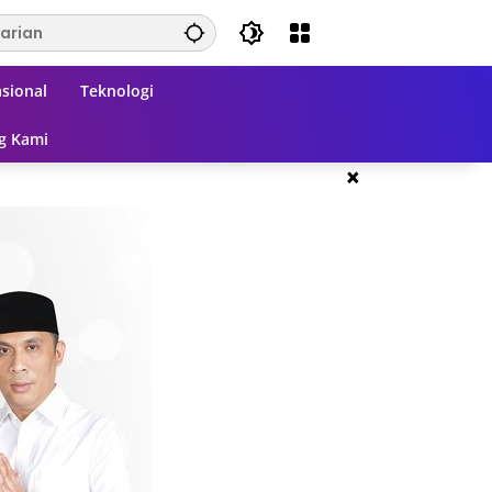
sional
Teknologi
g Kami
×