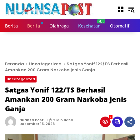
L
a
n
g
Berita
Berita
Olahraga
Kesehatan
Otomatif
s
u
n
g
k
e
Beranda
Uncategorized
Satgas Yonif 122/TS Berhasil
k
Amankan 200 Gram Narkoba jenis Ganja
o
Uncategorized
n
t
Satgas Yonif 122/TS Berhasil
e
Amankan 200 Gram Narkoba jenis
n
Ganja
5
Nuansa Post
2 Min Baca
Desember 15, 2023