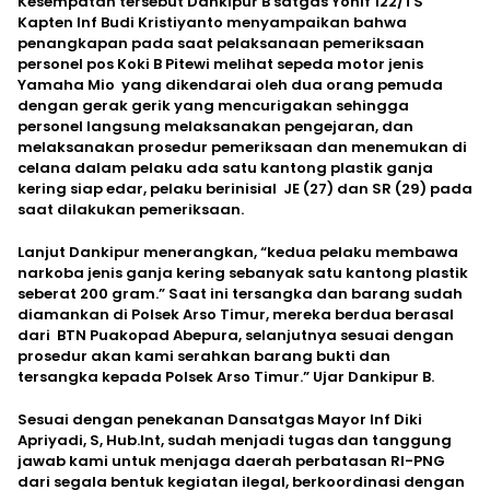
Kesempatan tersebut Dankipur B satgas Yonif 122/TS
Kapten Inf Budi Kristiyanto menyampaikan bahwa
penangkapan pada saat pelaksanaan pemeriksaan
personel pos Koki B Pitewi melihat sepeda motor jenis
Yamaha Mio yang dikendarai oleh dua orang pemuda
dengan gerak gerik yang mencurigakan sehingga
personel langsung melaksanakan pengejaran, dan
melaksanakan prosedur pemeriksaan dan menemukan di
celana dalam pelaku ada satu kantong plastik ganja
kering siap edar, pelaku berinisial JE (27) dan SR (29) pada
saat dilakukan pemeriksaan.
Lanjut Dankipur menerangkan, “kedua pelaku membawa
narkoba jenis ganja kering sebanyak satu kantong plastik
seberat 200 gram.” Saat ini tersangka dan barang sudah
diamankan di Polsek Arso Timur, mereka berdua berasal
dari BTN Puakopad Abepura, selanjutnya sesuai dengan
prosedur akan kami serahkan barang bukti dan
tersangka kepada Polsek Arso Timur.” Ujar Dankipur B.
Sesuai dengan penekanan Dansatgas Mayor Inf Diki
Apriyadi, S, Hub.Int, sudah menjadi tugas dan tanggung
jawab kami untuk menjaga daerah perbatasan RI-PNG
dari segala bentuk kegiatan ilegal, berkoordinasi dengan