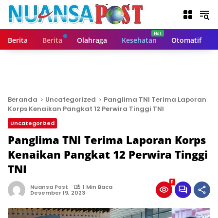
L
a
n
g
Berita
Berita
Olahraga
Kesehatan
Otomatif
s
u
n
g
k
e
Beranda
Uncategorized
Panglima TNI Terima Laporan
k
Korps Kenaikan Pangkat 12 Perwira Tinggi TNI
o
Uncategorized
n
t
Panglima TNI Terima Laporan Korps
e
Kenaikan Pangkat 12 Perwira Tinggi
n
TNI
11
Nuansa Post
1 Min Baca
Desember 19, 2023