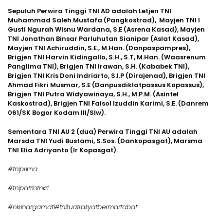
Sepuluh Perwira Tinggi TNI AD adalah Letjen TNI
Muhammad Saleh Mustafa (Pangkostrad), Mayjen TNI I
Gusti Ngurah Wisnu Wardana, S.E (Asrena Kasad), Mayjen
TNI Jonathan Binsar Parluhutan Sianipar (Aslat Kasad),
Mayjen TNI Achiruddin, S.E., M.Han. (Danpaspampres),
Brigjen TNI Harvin Kidingallo, S.H., S.T, M.Han. (Waasrenum
Panglima TNI), Brigjen TNI Irawan, S.H. (Kababek TNI),
Brigjen TNI Kris Doni Indriarto, S.I.P (Dirajenad), Brigjen TNI
Ahmad Fikri Musmar, S.E (Danpusdiklatpassus Kopassus),
Brigjen TNI Putra Widyawinaya, S.H., M.P.M. (Asintel
Kaskostrad), Brigjen TNI Faisol Izuddin Karimi, S.E. (Danrem
061/SK Bogor Kodam III/Slw).
Sementara TNI AU 2 (dua) Perwira Tinggi TNI AU adalah
Marsda TNI Yudi Bustami, S.Sos. (Dankopasgat), Marsma
TNI Elia Adriyanto (Ir Kopasgat).
#tniprima
#tnipatriotnkri
#nkrihargamati
#tnikuatrakyatbermartabat