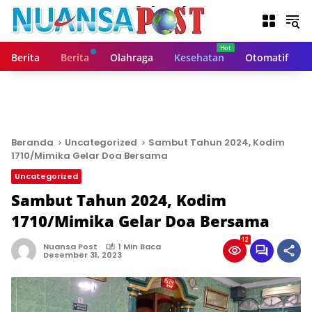
L
a
n
g
Berita
Berita
Olahraga
Kesehatan
Otomatif
s
u
n
g
k
e
Beranda
Uncategorized
Sambut Tahun 2024, Kodim
k
1710/Mimika Gelar Doa Bersama
o
Uncategorized
n
t
Sambut Tahun 2024, Kodim
e
1710/Mimika Gelar Doa Bersama
n
12
Nuansa Post
1 Min Baca
Desember 31, 2023