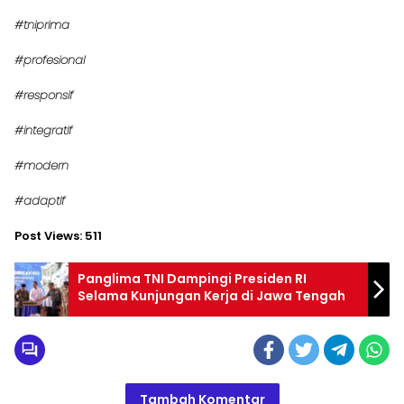
#tniprima
#profesional
#responsif
#integratif
#modern
#adaptif
Post Views:
511
Panglima TNI Dampingi Presiden RI
Selama Kunjungan Kerja di Jawa Tengah
Tambah Komentar