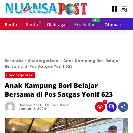
L
a
n
g
Berita
Berita
Olahraga
Kesehatan
Otomatif
s
u
n
g
k
e
Beranda
Uncategorized
Anak Kampung Bori Belajar
k
Bersama di Pos Satgas Yonif 623
o
Uncategorized
n
t
Anak Kampung Bori Belajar
e
Bersama di Pos Satgas Yonif 623
n
7
Nuansa Post
1 Min Baca
Januari 3, 2024