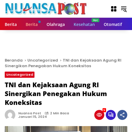
L
a
n
g
Berita
Berita
Olahraga
Kesehatan
Otomatif
s
u
n
g
k
e
Beranda
Uncategorized
TNI dan Kejaksaan Agung RI
k
Sinergikan Penegakan Hukum Koneksitas
o
Uncategorized
n
t
TNI dan Kejaksaan Agung RI
e
Sinergikan Penegakan Hukum
n
Koneksitas
5
Nuansa Post
2 Min Baca
Januari 15, 2024