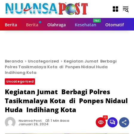
L
a
n
g
Berita
Berita
Olahraga
Kesehatan
Otomatif
s
u
n
g
k
e
Beranda
Uncategorized
Kegiatan Jumat Berbagi
k
Polres Tasikmalaya Kota di Ponpes Nidaul Huda
o
Indihiang Kota
n
Uncategorized
t
Kegiatan Jumat Berbagi Polres
e
n
Tasikmalaya Kota di Ponpes Nidaul
Huda Indihiang Kota
10
Nuansa Post
1 Min Baca
Januari 26, 2024