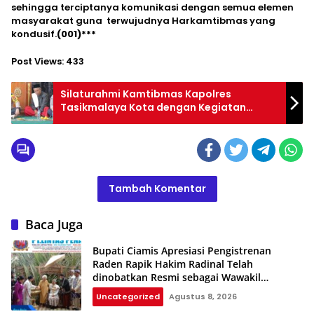
sehingga terciptanya komunikasi dengan semua elemen
masyarakat guna terwujudnya Harkamtibmas yang
kondusif.
(001)***
Post Views:
433
Silaturahmi Kamtibmas Kapolres
Tasikmalaya Kota dengan Kegiatan
Jumat Curhat di Masjid At Taqwa
Cimuncang
Tambah Komentar
Baca Juga
Bupati Ciamis Apresiasi Pengistrenan
Raden Rapik Hakim Radinal Telah
dinobatkan Resmi sebagai Wawakil
Kerajaan Galuh
Uncategorized
Agustus 8, 2026