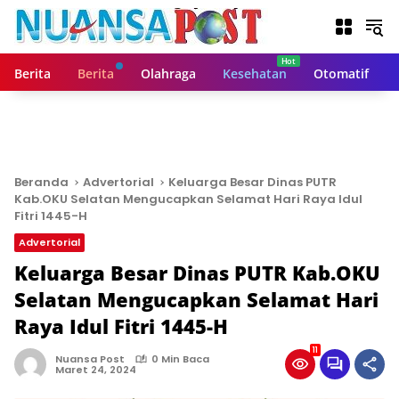
L
a
n
g
Berita
Berita
Olahraga
Kesehatan
Otomatif
s
u
n
g
k
e
Beranda
Advertorial
Keluarga Besar Dinas PUTR
k
Kab.OKU Selatan Mengucapkan Selamat Hari Raya Idul
o
Fitri 1445-H
n
Advertorial
t
Keluarga Besar Dinas PUTR Kab.OKU
e
n
Selatan Mengucapkan Selamat Hari
Raya Idul Fitri 1445-H
11
Nuansa Post
0 Min Baca
Maret 24, 2024