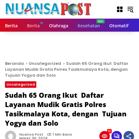
L
a
n
g
Berita
Berita
Olahraga
Kesehatan
Otomatif
s
u
n
g
k
e
Beranda
Uncategorized
Sudah 65 Orang Ikut Daftar
k
Layanan Mudik Gratis Polres Tasikmalaya Kota, dengan
o
Tujuan Yogya dan Solo
n
Uncategorized
t
Sudah 65 Orang Ikut Daftar
e
n
Layanan Mudik Gratis Polres
Tasikmalaya Kota, dengan Tujuan
Yogya dan Solo
12
Nuansa Post
1 Min Baca
Maret 30, 2024