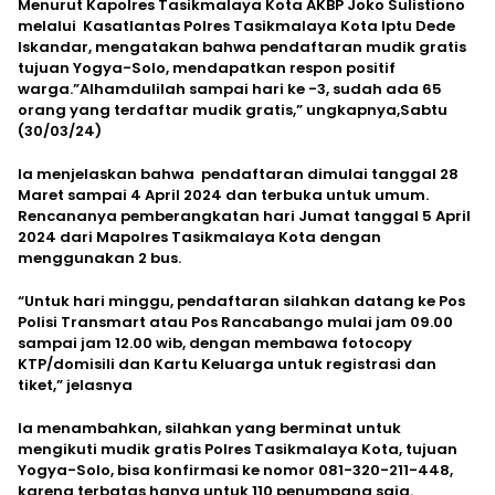
Menurut Kapolres Tasikmalaya Kota AKBP Joko Sulistiono
melalui Kasatlantas Polres Tasikmalaya Kota Iptu Dede
Iskandar, mengatakan bahwa pendaftaran mudik gratis
tujuan Yogya-Solo, mendapatkan respon positif
warga.”Alhamdulilah sampai hari ke -3, sudah ada 65
orang yang terdaftar mudik gratis,” ungkapnya,Sabtu
(30/03/24)
Ia menjelaskan bahwa pendaftaran dimulai tanggal 28
Maret sampai 4 April 2024 dan terbuka untuk umum.
Rencananya pemberangkatan hari Jumat tanggal 5 April
2024 dari Mapolres Tasikmalaya Kota dengan
menggunakan 2 bus.
“Untuk hari minggu, pendaftaran silahkan datang ke Pos
Polisi Transmart atau Pos Rancabango mulai jam 09.00
sampai jam 12.00 wib, dengan membawa fotocopy
KTP/domisili dan Kartu Keluarga untuk registrasi dan
tiket,” jelasnya
Ia menambahkan, silahkan yang berminat untuk
mengikuti mudik gratis Polres Tasikmalaya Kota, tujuan
Yogya-Solo, bisa konfirmasi ke nomor 081-320-211-448,
karena terbatas hanya untuk 110 penumpang saja.