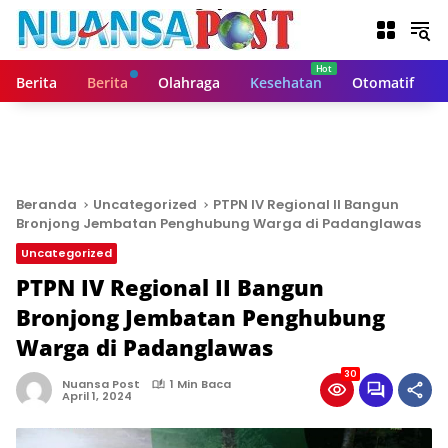
L
a
n
g
Berita
Berita
Olahraga
Kesehatan
Otomatif
s
u
n
g
k
e
Beranda
Uncategorized
PTPN IV Regional II Bangun
k
Bronjong Jembatan Penghubung Warga di Padanglawas
o
Uncategorized
n
t
PTPN IV Regional II Bangun
e
Bronjong Jembatan Penghubung
n
Warga di Padanglawas
30
Nuansa Post
1 Min Baca
April 1, 2024