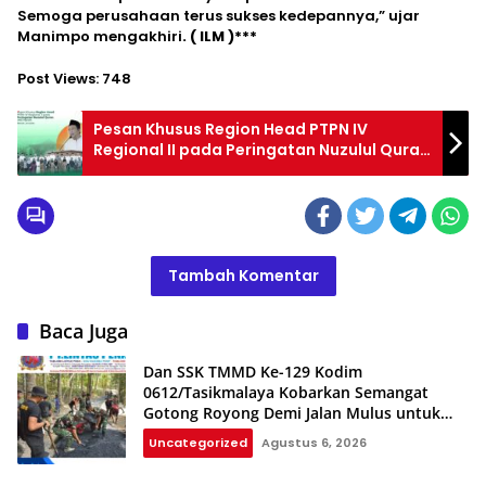
Semoga perusahaan terus sukses kedepannya,” ujar
Manimpo mengakhiri
. ( ILM )***
Post Views:
748
Pesan Khusus Region Head PTPN IV
Regional II pada Peringatan Nuzulul Quran
1445 Hijriah
Tambah Komentar
Baca Juga
Dan SSK TMMD Ke-129 Kodim
0612/Tasikmalaya Kobarkan Semangat
Gotong Royong Demi Jalan Mulus untuk
Rakyat
Uncategorized
Agustus 6, 2026